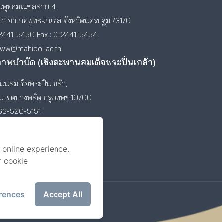
พุทธมณฑลสาย 4,
า อำเภอพุทธมณฑล จังหวัดนครปฐม 73170
2441-5450 Fax : 0-2441-5454
www@mahidol.ac.th
ภาพบำบัด (เชิงสะพานสมเด็จพระปิ่นเกล้า)
นสมเด็จพระปิ่นเกล้า,
ัน เขตบางพลัด กรุงเทพฯ 10700
-63-520-5151
 online experience.
r cookie
rences
Accept All