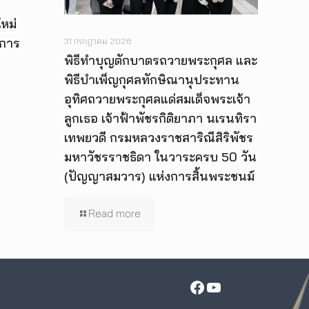
หม่
ีการ
31 กรกฎาคม 2026
พิธีทำบุญตักบาตรถวายพระกุศล และ
พิธีบำเพ็ญกุศลทักษิณานุประทาน
อุทิศถวายพระกุศลแด่สมเด็จพระเจ้า
ลูกเธอ เจ้าฟ้าพัชรกิติยาภา นเรนทิรา
เทพยวดี กรมหลวงราชสาริณีสิริพัชร
มหาวัชรราชธิดา ในวาระครบ 50 วัน
(ปัญญาสมวาร) แห่งการสิ้นพระชนม์
Read more
Facebook
YouTube