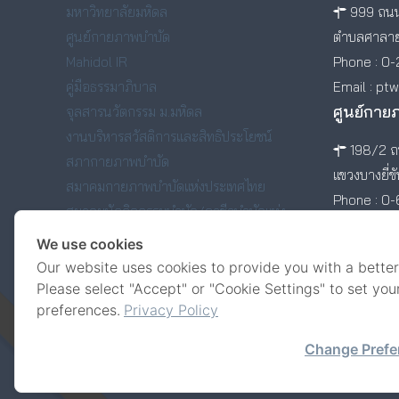
มหาวิทยาลัยมหิดล
999 ถนน
ศูนย์กายภาพบำบัด
ตำบลศาลาย
Mahidol IR
Phone : 0-
คู่มือธรรมาภิบาล
Email : pt
ศูนย์กาย
จุลสารนวัตกรรม ม.มหิดล
งานบริหารสวัสดิการและสิทธิประโยชน์
198/2 ถน
สภากายภาพบำบัด
แขวงบางยี่ข
สมาคมกายภาพบำบัดแห่งประเทศไทย
Phone : 0
สมาคมนักกิจกรรมบำบัด/อาชีวบำบัดแห่ง
ประเทศไทย
We use cookies
สมาคมศิษย์เก่าคณะกายภาพบำบัด มหาวิทยาลัย
Our website uses cookies to provide you with a better
มหิดล
Please select "Accept" or "Cookie Settings" to set you
preferences.
Privacy Policy
Change Prefe
© Faculty of Physical Therapy, Mahidol University.