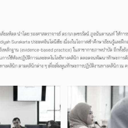
ยมหิดล นำโดย รองศาสตราจารย์ ดร.กภ.เพชรรัตน์ ภูอนันตานนท์ ให้การ
Surakarta ประเทศอินโดนีเซีย เนื่องในโอกาสเข้าศึกษาเรียนรู้และฝึกอ
ที่อ้างอิงหลักฐาน (evidence-based practice) ในสาขากายภาพบำบัด อีกทั้ง
ิบัติในการใช้ห้องปฏิบัติการและเทคโนโลยีทางคลินิก ตลอดจนพัฒนาทักษะกา
ิบัติทางคลินิก ตามคลินิกต่าง ๆ เพื่อเพิ่มพูนทักษะการปฏิบัติงานทางคลิน