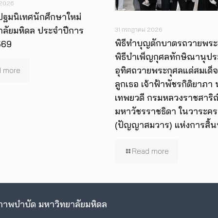
 2026
ปฐมนิเทศนักศึกษาใหม่
าลัยมหิดล ประจำปีการ
31 กรกฎาคม 2026
พิธีทำบุญตักบาตรถวายพระ
569
พิธีบำเพ็ญกุศลทักษิณานุป
อุทิศถวายพระกุศลแด่สมเด็จ
 more
ลูกเธอ เจ้าฟ้าพัชรกิติยาภา
เทพยวดี กรมหลวงราชสาริณี
มหาวัชรราชธิดา ในวาระคร
(ปัญญาสมวาร) แห่งการสิ้
Read more
าพบำบัด มหาวิทยาลัยมหิดล