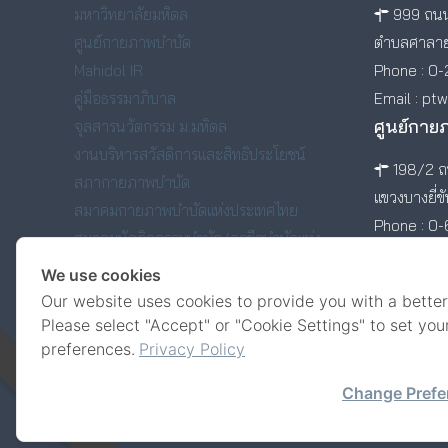
มหาวิทยาลัยมหิดล
999 ถนน
ศูนย์กายภาพบำบัด
ตำบลศาลาย
Mahidol IR
Phone : 0-
คู่มือธรรมาภิบาล
Email : pt
ศูนย์กาย
จุลสารนวัตกรรม ม.มหิดล
งานบริหารสวัสดิการและสิทธิประโยชน์
198/2 ถน
สภากายภาพบำบัด
แขวงบางยี่ข
สมาคมกายภาพบำบัดแห่งประเทศไทย
Phone : 0
สมาคมนักกิจกรรมบำบัด/อาชีวบำบัดแห่ง
ประเทศไทย
We use cookies
สมาคมศิษย์เก่าคณะกายภาพบำบัด มหาวิทยาลัย
Our website uses cookies to provide you with a better
มหิดล
Please select "Accept" or "Cookie Settings" to set you
preferences.
Privacy Policy
Change Prefe
© Faculty of Physical Therapy, Mahidol University.