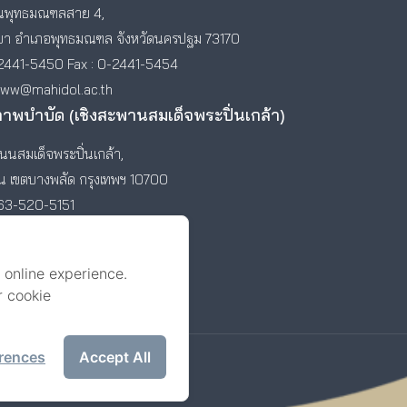
พุทธมณฑลสาย 4,
า อำเภอพุทธมณฑล จังหวัดนครปฐม 73170
2441-5450 Fax : 0-2441-5454
www@mahidol.ac.th
ภาพบำบัด (เชิงสะพานสมเด็จพระปิ่นเกล้า)
นสมเด็จพระปิ่นเกล้า,
ัน เขตบางพลัด กรุงเทพฯ 10700
-63-520-5151
 online experience.
r cookie
rences
Accept All