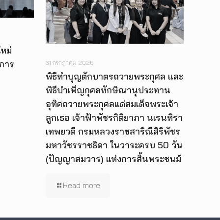
หม่
ีการ
31 กรกฎาคม 2026
พิธีทำบุญตักบาตรถวายพระกุศล และ
พิธีบำเพ็ญกุศลทักษิณานุประทาน
อุทิศถวายพระกุศลแด่สมเด็จพระเจ้า
ลูกเธอ เจ้าฟ้าพัชรกิติยาภา นเรนทิรา
เทพยวดี กรมหลวงราชสาริณีสิริพัชร
มหาวัชรราชธิดา ในวาระครบ 50 วัน
(ปัญญาสมวาร) แห่งการสิ้นพระชนม์
Read more