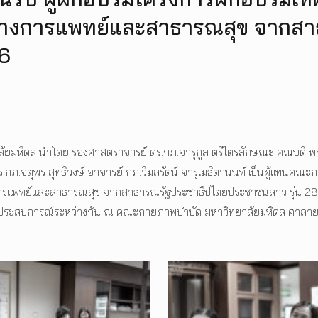
ทางการแพทย์และสาธารณสุข จากสา
26
ลัยมหิดล นำโดย รองศาสตราจารย์ ดร.กภ.จารุกูล ตรีไตรลักษณะ คณบดี พร้
ร.กภ.จตุพร สุทธิวงษ์ อาจารย์ กภ.วิมลรัตน์ จารุเมธิตานนท์ เป็นผู้แทนค
แพทย์และสาธารณสุข จากสาธารณรัฐประชาธิปไตยประชาชนลาว รุ่น 28 ค.ศ
และประสบการณ์ระหว่างกัน ณ คณะกายภาพบำบัด มหาวิทยาลัยมหิดล ศาลา