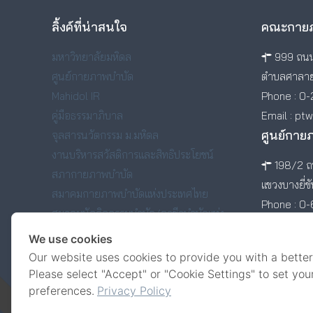
ลิ้งค์ที่น่าสนใจ
คณะกายภ
มหาวิทยาลัยมหิดล
999 ถนน
ศูนย์กายภาพบำบัด
ตำบลศาลาย
Mahidol IR
Phone : 0-
คู่มือธรรมาภิบาล
Email : pt
ศูนย์กาย
จุลสารนวัตกรรม ม.มหิดล
งานบริหารสวัสดิการและสิทธิประโยชน์
198/2 ถน
สภากายภาพบำบัด
แขวงบางยี่ข
สมาคมกายภาพบำบัดแห่งประเทศไทย
Phone : 0
สมาคมนักกิจกรรมบำบัด/อาชีวบำบัดแห่ง
ประเทศไทย
We use cookies
สมาคมศิษย์เก่าคณะกายภาพบำบัด มหาวิทยาลัย
Our website uses cookies to provide you with a better
มหิดล
Please select "Accept" or "Cookie Settings" to set you
preferences.
Privacy Policy