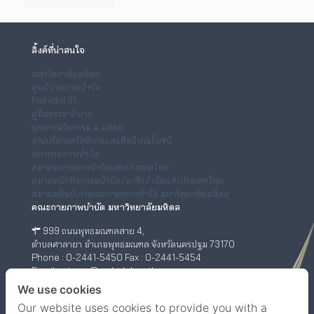
ลิ้งค์ที่น่าสนใจ
มหาวิทยาลัยมหิดล
ศูนย์กายภาพบำบัด
Mahidol IR
คู่มือธรรมาภิบาล
จุลสารนวัตกรรม ม.มหิดล
งานบริหารสวัสดิการและสิทธิประโยชน์
สภากายภาพบำบัด
สมาคมกายภาพบำบัดแห่งประเทศไทย
สมาคมนักกิจกรรมบำบัด/อาชีวบำบัดแห่งประเทศไทย
สมาคมศิษย์เก่าคณะกายภาพบำบัด มหาวิทยาลัยมหิดล
คณะกายภาพบำบัด มหาวิทยาลัยมหิดล
999 ถนนพุทธมณฑลสาย 4,
ตำบลศาลายา อำเภอพุทธมณฑล จังหวัดนครปฐม 73170
Phone : 0-2441-5450 Fax : 0-2441-5454
Email : ptwww@mahidol.ac.th
ศูนย์กายภาพบำบัด (เชิงสะพานสมเด็จพระปิ่นเกล้า)
We use cookies
Our website uses cookies to provide you with a
198/2 ถนนสมเด็จพระปิ่นเกล้า,