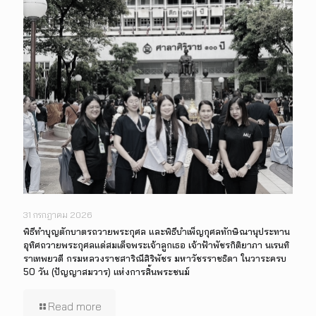
31 กรกฎาคม 2026
พิธีทำบุญตักบาตรถวายพระกุศล และพิธีบำเพ็ญกุศลทักษิณานุประทาน
อุทิศถวายพระกุศลแด่สมเด็จพระเจ้าลูกเธอ เจ้าฟ้าพัชรกิติยาภา นเรนทิ
ราเทพยวดี กรมหลวงราชสาริณีสิริพัชร มหาวัชรราชธิดา ในวาระครบ
50 วัน (ปัญญาสมวาร) แห่งการสิ้นพระชนม์
Read more