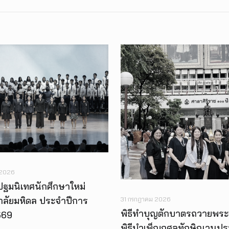
 2026
ปฐมนิเทศนักศึกษาใหม่
าลัยมหิดล ประจำปีการ
31 กรกฎาคม 2026
พิธีทำบุญตักบาตรถวายพระ
569
พิธีบำเพ็ญกุศลทักษิณานุป