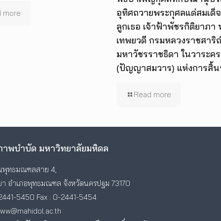
อุทิศถวายพระกุศลแด่สมเด็จ
 more
ลูกเธอ เจ้าฟ้าพัชรกิติยาภา
เทพยวดี กรมหลวงราชสาริณี
มหาวัชรราชธิดา ในวาระคร
(ปัญญาสมวาร) แห่งการสิ้
Read more
าพบำบัด มหาวิทยาลัยมหิดล
พุทธมณฑลสาย 4,
า อำเภอพุทธมณฑล จังหวัดนครปฐม 73170
2441-5450 Fax : 0-2441-5454
www@mahidol.ac.th