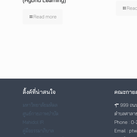
(Hybrid Learning)”
Read
Read more
ลิ้งค์ที่น่าสนใจ
คณะกายภ
มหาวิทยาลัยมหิดล
999 ถนน
ศูนย์กายภาพบำบัด
ตำบลศาลาย
Mahidol IR
Phone : 0-
คู่มือธรรมาภิบาล
Email : pt