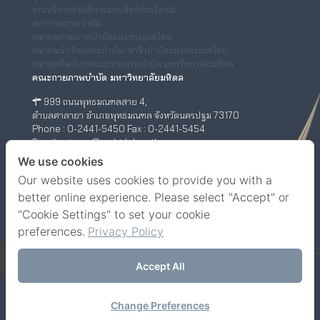
งานบริหารสวัสดิการและสิทธิประโยชน์
สภากายภาพบำบัด
สมาคมกายภาพบำบัดแห่งประเทศไทย
สมาคมนักกิจกรรมบำบัด/อาชีวบำบัดแห่งประเทศไทย
สมาคมศิษย์เก่าคณะกายภาพบำบัด มหาวิทยาลัยมหิดล
คณะกายภาพบำบัด มหาวิทยาลัยมหิดล
999 ถนนพุทธมณฑลสาย 4,
ตำบลศาลายา อำเภอพุทธมณฑล จังหวัดนครปฐม 73170
Phone : 0-2441-5450 Fax : 0-2441-5454
Email : ptwww@mahidol.ac.th
ศูนย์กายภาพบำบัด (เชิงสะพานสมเด็จพระปิ่นเกล้า)
We use cookies
Our website uses cookies to provide you with a
198/2 ถนนสมเด็จพระปิ่นเกล้า,
แขวงบางยี่ขัน เขตบางพลัด กรุงเทพฯ 10700
better online experience. Please select "Accept" or
Phone : 0-63-520-5151
"Cookie Settings" to set your cookie
Facebook
YouTube
preferences.
Privacy Policy
Accept All
© Faculty of Physical Therapy, Mahidol University.
Contact us
Change Preferences