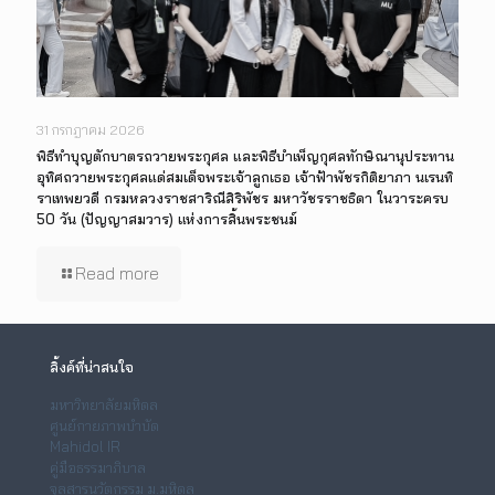
31 กรกฎาคม 2026
พิธีทำบุญตักบาตรถวายพระกุศล และพิธีบำเพ็ญกุศลทักษิณานุประทาน
อุทิศถวายพระกุศลแด่สมเด็จพระเจ้าลูกเธอ เจ้าฟ้าพัชรกิติยาภา นเรนทิ
ราเทพยวดี กรมหลวงราชสาริณีสิริพัชร มหาวัชรราชธิดา ในวาระครบ
50 วัน (ปัญญาสมวาร) แห่งการสิ้นพระชนม์
Read more
ลิ้งค์ที่น่าสนใจ
มหาวิทยาลัยมหิดล
ศูนย์กายภาพบำบัด
Mahidol IR
คู่มือธรรมาภิบาล
จุลสารนวัตกรรม ม.มหิดล