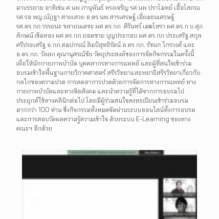
มาบรรยาย อาทิเช่น ศ.นพ.ภานุพันธ์ ทรงเจริญ รศ.นพ.ปราโมทย์ เอื้อโสภณ
รศ.รอ.พญ.ณัฏฐา สายเสวย อ.ดร.นพ.สารเศรษฐ์ เอี่ยมธนเศรษฐ์
รศ.ดร.กภ.วรรธนะ ชลายนเดชะ ผศ.ดร.กภ. คีรินทร์ เมฆโหรา ผศ.ดร.ก.บ.ศุภ
ลักษณ์ เข็มทอง ผศ.ดร.กภ.ยอดชาย บุญประกอบ ผศ.ดร.กภ.ประเสริฐ สกุล
ศรีประเสริฐ อ.กภ.คมปกรณ์ ลิมป์สุทธิรัตน์ อ.ดร.กภ. รัชนก ไกรวงศ์ และ
อ.ดร.กภ. วัลลภ คุณานุสรณ์ชัย วัตถุประสงค์ของการจัดกิจกรรมในครั้งนี้
เพื่อให้นักกายภาพบำบัด บุคคลากรทางการแพทย์ และผู้ที่สนใจเข้าร่วม
อบรมเข้าใจพื้นฐานกายวิภาคศาสตร์ สรีรวิทยาและพยาธิสรีรวิทยาเกี่ยวกับ
กลไกของความปวด การลดอาการปวดด้วยการจัดการทางการแพทย์ ทาง
กายภาพบำบัดและทางจิตสังคม และนำความรู้ที่ได้จากการอบรมไป
ประยุกต์ใช้ทางคลินิกต่อไป โดยมีผู้ร่วมสนใจลงทะเบียนเข้าร่วมอบรม
มากกว่า 100 ท่าน ซึ่งกิจกรรมทั้งหมดจัดผ่านระบบออนไลน์ทั้งการอบรม
และการสอบวัดผลความรู้ความเข้าใจ ด้วยระบบ E-Learning ของทาง
คณะฯ อีกด้วย