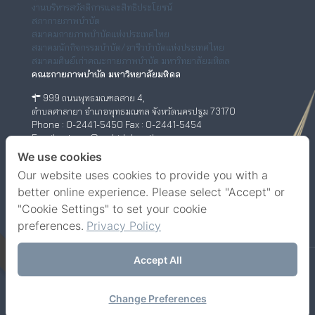
งานบริหารสวัสดิการและสิทธิประโยชน์
สภากายภาพบำบัด
สมาคมกายภาพบำบัดแห่งประเทศไทย
สมาคมนักกิจกรรมบำบัด/อาชีวบำบัดแห่งประเทศไทย
สมาคมศิษย์เก่าคณะกายภาพบำบัด มหาวิทยาลัยมหิดล
คณะกายภาพบำบัด มหาวิทยาลัยมหิดล
999 ถนนพุทธมณฑลสาย 4,
ตำบลศาลายา อำเภอพุทธมณฑล จังหวัดนครปฐม 73170
Phone : 0-2441-5450 Fax : 0-2441-5454
Email : ptwww@mahidol.ac.th
ศูนย์กายภาพบำบัด (เชิงสะพานสมเด็จพระปิ่นเกล้า)
We use cookies
Our website uses cookies to provide you with a
198/2 ถนนสมเด็จพระปิ่นเกล้า,
แขวงบางยี่ขัน เขตบางพลัด กรุงเทพฯ 10700
better online experience. Please select "Accept" or
Phone : 0-63-520-5151
"Cookie Settings" to set your cookie
Facebook
YouTube
preferences.
Privacy Policy
Accept All
© Faculty of Physical Therapy, Mahidol University.
Contact us
Change Preferences