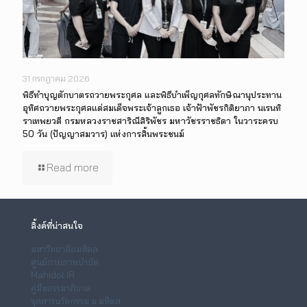
31 กรกฎาคม 2026
พิธีทำบุญตักบาตรถวายพระกุศล และพิธีบำเพ็ญกุศลทักษิณานุประทาน
อุทิศถวายพระกุศลแด่สมเด็จพระเจ้าลูกเธอ เจ้าฟ้าพัชรกิติยาภา นเรนทิ
ราเทพยวดี กรมหลวงราชสาริณีสิริพัชร มหาวัชรราชธิดา ในวาระครบ
50 วัน (ปัญญาสมวาร) แห่งการสิ้นพระชนม์
Read more
ลิ้งค์ที่น่าสนใจ
มหาวิทยาลัยมหิดล
ศูนย์กายภาพบำบัด
Mahidol IR
คู่มือธรรมาภิบาล
จุลสารนวัตกรรม ม.มหิดล