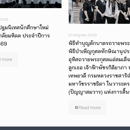
 2026
ปฐมนิเทศนักศึกษาใหม่
าลัยมหิดล ประจำปีการ
31 กรกฎาคม 2026
พิธีทำบุญตักบาตรถวายพระ
569
พิธีบำเพ็ญกุศลทักษิณานุป
อุทิศถวายพระกุศลแด่สมเด็จ
 more
ลูกเธอ เจ้าฟ้าพัชรกิติยาภา
เทพยวดี กรมหลวงราชสาริณี
มหาวัชรราชธิดา ในวาระคร
(ปัญญาสมวาร) แห่งการสิ้
Read more