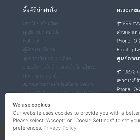
ลิ้งค์ที่น่าสนใจ
คณะกายภ
มหาวิทยาลัยมหิดล
999 ถนน
ศูนย์กายภาพบำบัด
ตำบลศาลาย
Mahidol IR
Phone : 0-
คู่มือธรรมาภิบาล
Email : pt
ศูนย์กาย
จุลสารนวัตกรรม ม.มหิดล
งานบริหารสวัสดิการและสิทธิประโยชน์
198/2 ถน
สภากายภาพบำบัด
แขวงบางยี่ข
สมาคมกายภาพบำบัดแห่งประเทศไทย
Phone : 0
สมาคมนักกิจกรรมบำบัด/อาชีวบำบัดแห่ง
ประเทศไทย
We use cookies
สมาคมศิษย์เก่าคณะกายภาพบำบัด มหาวิทยาลัย
Our website uses cookies to provide you with a better
มหิดล
Please select "Accept" or "Cookie Settings" to set you
preferences.
Privacy Policy