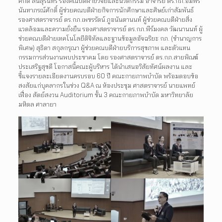
ศักดิ์ สินสุรินทร์ รองคณบดีฝ่ายวิจัยและนวัตกรรม อาจารย์ ดร.กภ.อัมพร
นันทาภรณ์ศักดิ์ ผู้ช่วยคณบดีฝ่ายกิจการนักศึกษาและศิษย์เก่าสัมพันธ์
รองศาสตราจารย์ ดร.กภ.เพชรรัตน์ ภูอนันตานนท์ ผู้ช่วยคณบดีฝ่ายสิ่ง
แวดล้อมและความยั่งยืน รองศาสตราจารย์ ดร.กภ.พีร์มงคล วัฒนานนท์ ผู้
ช่วยคณบดีฝ่ายเทคโนโลยีดิจิทัลและฐานข้อมูลอัจฉริยะ กภ. (ชำนาญการ
พิเศษ) สุธิดา สกุลกรุณา ผู้ช่วยคณบดีฝ่ายบริการสุขภาพ และตัวแทน
กรรมการส่วนงานพบประชาคม โดย รองศาสตราจารย์ ดร.กภ.สายพิณฆ์
ประเสริฐสุขดี โอกาสนี้คณะผู้บริหาร ได้นำเสนอวิสัยทัศน์ผลงาน และ
ชี้แจงรายละเอียดงานครบรอบ 60 ปี คณะกายภาพบำบัด พร้อมตอบข้อ
สงสัยแก่บุคลากรในช่วง Q&A ณ ห้องประชุม ศาสตราจารย์ นายแพทย์
เฟื่อง สัตย์สงวน Auditorium ชั้น 3 คณะกายภาพบำบัด มหาวิทยาลัย
มหิดล ศาลายา