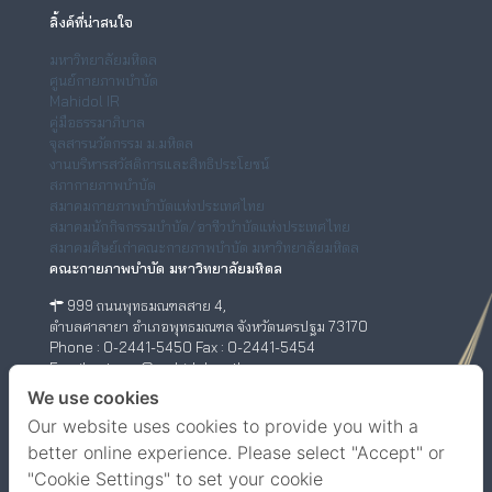
ลิ้งค์ที่น่าสนใจ
มหาวิทยาลัยมหิดล
ศูนย์กายภาพบำบัด
Mahidol IR
คู่มือธรรมาภิบาล
จุลสารนวัตกรรม ม.มหิดล
งานบริหารสวัสดิการและสิทธิประโยชน์
สภากายภาพบำบัด
สมาคมกายภาพบำบัดแห่งประเทศไทย
สมาคมนักกิจกรรมบำบัด/อาชีวบำบัดแห่งประเทศไทย
สมาคมศิษย์เก่าคณะกายภาพบำบัด มหาวิทยาลัยมหิดล
คณะกายภาพบำบัด มหาวิทยาลัยมหิดล
999 ถนนพุทธมณฑลสาย 4,
ตำบลศาลายา อำเภอพุทธมณฑล จังหวัดนครปฐม 73170
Phone : 0-2441-5450 Fax : 0-2441-5454
Email : ptwww@mahidol.ac.th
ศูนย์กายภาพบำบัด (เชิงสะพานสมเด็จพระปิ่นเกล้า)
We use cookies
Our website uses cookies to provide you with a
198/2 ถนนสมเด็จพระปิ่นเกล้า,
แขวงบางยี่ขัน เขตบางพลัด กรุงเทพฯ 10700
better online experience. Please select "Accept" or
Phone : 0-63-520-5151
"Cookie Settings" to set your cookie
Facebook
YouTube