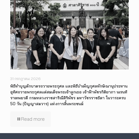
31 กรกฎาคม 2026
พิธีทำบุญตักบาตรถวายพระกุศล และพิธีบำเพ็ญกุศลทักษิณานุประทาน
อุทิศถวายพระกุศลแด่สมเด็จพระเจ้าลูกเธอ เจ้าฟ้าพัชรกิติยาภา นเรนทิ
ราเทพยวดี กรมหลวงราชสาริณีสิริพัชร มหาวัชรราชธิดา ในวาระครบ
50 วัน (ปัญญาสมวาร) แห่งการสิ้นพระชนม์
Read more