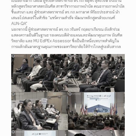
เป็นอย่างมาก โดยมี ผู้ช่วยศาสตราจารย์ ดร.กภ.จตุพร สุทธิวงษ์ ประธาน
หลักสูตรวิทยาศาสตรบัณฑิต สาขาวิชากายภาพบำบัด คณะกายภาพบำบัด
ขึ้นเสวนา และ ผู้ช่วยศาสตราจารย์ ดร.กภ.ผกามาศ พิริยะประสาธน์ นำ
เสนอโปสเตอร์ในหัวข้อ “แชร์ความสำเร็จ พัฒนาหลักสูตรด้วยเกณฑ์
AUN-QA”
นอกจากนี้ ผู้ช่วยศาสตราจารย์ ดร.กภ.วรินทร์ กฤตยาเกียรณ ยังเข้าร่วม
แสดงความยินดีในฐานะ รองคณบดีฝ่ายแผนและพัฒนาคุณภาพ บัณฑิต
วิทยาลัย และ MU EdPEx Assessor ซึ่งเป็นอีกหนึ่งบทบาทสำคัญใน
การผลักดันมาตรฐานคุณภาพของมหาวิทยาลัยให้ก้าวไกลสู่ระดับสากล