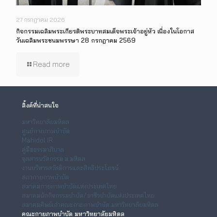
27 กรกฎาคม 2026
กิจกรรมเฉลิมพระเกียรติพระบาทสมเด็จพระเจ้าอยู่หัว เนื่องในโอกาส
วันเฉลิมพระชนมพรรษา 28 กรกฎาคม 2569
Read more
ลิ้งค์ที่น่าสนใจ
มหาวิทยาลัยมหิดล
ศูนย์กายภาพบำบัด
Mahidol IR
คู่มือธรรมาภิบาล
จุลสารนวัตกรรม ม.มหิดล
งานบริหารสวัสดิการและสิทธิประโยชน์
สภากายภาพบำบัด
สมาคมกายภาพบำบัดแห่งประเทศไทย
สมาคมนักกิจกรรมบำบัด/อาชีวบำบัดแห่งประเทศไทย
สมาคมศิษย์เก่าคณะกายภาพบำบัด มหาวิทยาลัยมหิดล
คณะกายภาพบำบัด มหาวิทยาลัยมหิดล