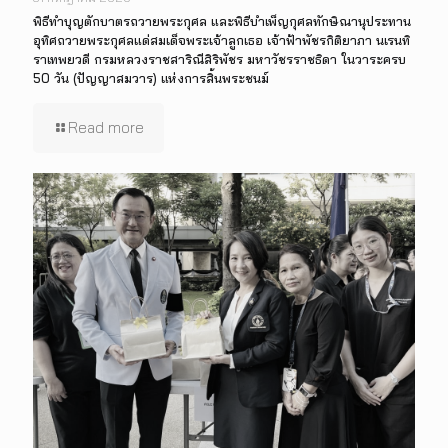
พิธีทำบุญตักบาตรถวายพระกุศล และพิธีบำเพ็ญกุศลทักษิณานุประทาน
อุทิศถวายพระกุศลแด่สมเด็จพระเจ้าลูกเธอ เจ้าฟ้าพัชรกิติยาภา นเรนทิ
ราเทพยวดี กรมหลวงราชสาริณีสิริพัชร มหาวัชรราชธิดา ในวาระครบ
50 วัน (ปัญญาสมวาร) แห่งการสิ้นพระชนม์
Read more