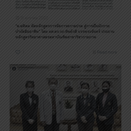
15 มกราคม 2022
“ม.มหิดล จัดหลักสูตรการจัดการความปวด สู่การเป็นนักกาย
บำบัดมืออาชีพ” โดย ผศ.ดร.กภ.ทิพย์วดี บรรพระจันทร์ ประธาน
หลักสูตรวิทยาศาสตรมหาบัณฑิตสาขาวิชากายภาพ
1
Read more