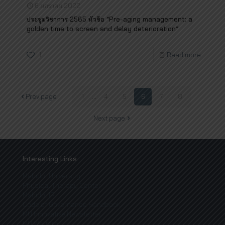
6 มกราคม 2022
ประชุมวิชาการ 2565 หัวข้อ “Pre-aging management: a
golden time to screen and delay deterioration”
1
Read more
Prev page
1
...
4
5
6
7
8
Next page
Interesting Links
Mahidol University
Physical Therapy Center
Mahidol IR
Code of Governance Handbook
MU Innovative Newsletter
MU Welfare