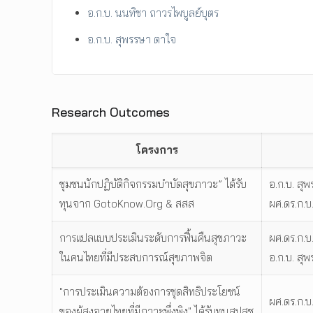
อ.ก.บ. นนทิชา ถาวรไพบูลย์บุตร
อ.ก.บ. สุพรรษา ตาใจ
Research Outcomes
โครงการ
ชุมชนนักปฏิบัติกิจกรรมบำบัดสุขภาวะ” ได้รับ
อ.ก.บ. สุ
ทุนจาก GotoKnow.Org & สสส
ผศ.ดร.ก.บ
การแปลแบบประเมินระดับการฟื้นคืนสุขภาวะ
ผศ.ดร.ก.บ
ในคนไทยที่มีประสบการณ์สุขภาพจิต
อ.ก.บ. สุ
"การประเมินความต้องการชุดสิทธิประโยชน์
ผศ.ดร.ก.บ
ของผู้สูงอายุไทยที่มีภาวะพึ่งพิง" ได้รับทุนสปสช