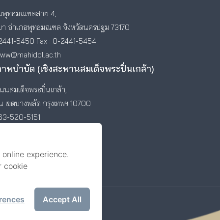
พุทธมณฑลสาย 4,
า อำเภอพุทธมณฑล จังหวัดนครปฐม 73170
2441-5450 Fax : 0-2441-5454
www@mahidol.ac.th
ภาพบำบัด (เชิงสะพานสมเด็จพระปิ่นเกล้า)
นสมเด็จพระปิ่นเกล้า,
ัน เขตบางพลัด กรุงเทพฯ 10700
-63-520-5151
 online experience.
r cookie
rences
Accept All