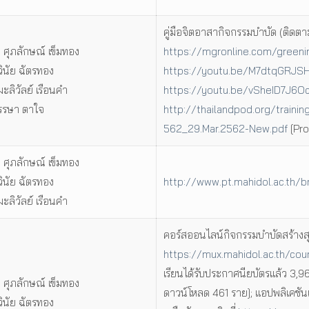
คู่มือจิตอาสากิจกรรมบำบัด (ติดตา
. ศุภลักษณ์ เข็มทอง
https://mgronline.com/green
วินัย ฉัตรทอง
https://youtu.be/M7dtqGRJS
มะลิวัลย์ เรือนคำ
https://youtu.be/vSheID7J6O
พรรษา ตาใจ
http://thailandpod.org/train
562_29.Mar.2562-New.pdf
[Pro
. ศุภลักษณ์ เข็มทอง
วินัย ฉัตรทอง
http://www.pt.mahidol.ac.th/b
มะลิวัลย์ เรือนคำ
คอร์สออนไลน์กิจกรรมบำบัดสร้างสุข
https://mux.mahidol.ac.th/c
เรียนได้รับประกาศนียบัตรแล้ว 3,96
. ศุภลักษณ์ เข็มทอง
ดาวน์โหลด 461 ราย]; แอปพลิเคชันเส
วินัย ฉัตรทอง