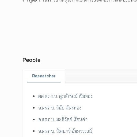
People
Researcher
ผศ.ดร.ก.บ. ศุภลักษณ์ เข็มทอง
อ.ดร.ก.บ. วินัย ฉัตรทอง
อ.ดร.ก.บ. มะลิวัลย์ เรือนคำ
อ.ดร.ก.บ. วัฒนารี อัมมวรรธน์