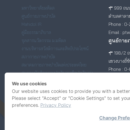
มหาวิทยาลัยมหิดล
999 ถนน
ศูนย์กายภาพบำบัด
ตำบลศาลาย
Mahidol IR
Phone : 0-
คู่มือธรรมาภิบาล
Email : pt
ศูนย์กาย
จุลสารนวัตกรรม ม.มหิดล
งานบริหารสวัสดิการและสิทธิประโยชน์
198/2 ถน
สภากายภาพบำบัด
แขวงบางยี่ข
สมาคมกายภาพบำบัดแห่งประเทศไทย
Phone : 0
สมาคมนักกิจกรรมบำบัด/อาชีวบำบัดแห่ง
ประเทศไทย
We use cookies
สมาคมศิษย์เก่าคณะกายภาพบำบัด มหาวิทยาลัย
Our website uses cookies to provide you with a better
มหิดล
Please select "Accept" or "Cookie Settings" to set you
preferences.
Privacy Policy
Change Prefe
© Faculty of Physical Therapy, Mahidol University.