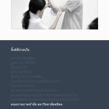
ลิ้งค์ที่น่าสนใจ
มหาวิทยาลัยมหิดล
ศูนย์กายภาพบำบัด
Mahidol IR
คู่มือธรรมาภิบาล
จุลสารนวัตกรรม ม.มหิดล
งานบริหารสวัสดิการและสิทธิประโยชน์
สภากายภาพบำบัด
สมาคมกายภาพบำบัดแห่งประเทศไทย
สมาคมนักกิจกรรมบำบัด/อาชีวบำบัดแห่งประเทศไทย
สมาคมศิษย์เก่าคณะกายภาพบำบัด มหาวิทยาลัยมหิดล
คณะกายภาพบำบัด มหาวิทยาลัยมหิดล