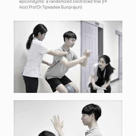
epicondylitis: a randomized controlled trial (PI:
Asst.Prof.Dr.Tipwadee Bunprajun)