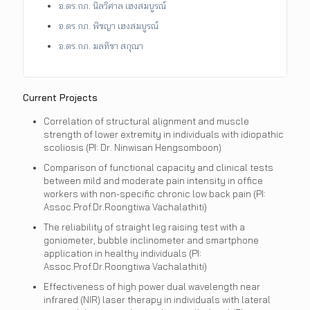
อ.ดร.กภ. นิลวิศาล เฮงสมบูรณ์
อ.ดร.กภ. พิชญา เฮงสมบูรณ์
อ.ดร.กภ. มลทิชา สกุณา
Current Projects
Correlation of structural alignment and muscle
strength of lower extremity in individuals with idiopathic
scoliosis (PI: Dr. Ninwisan Hengsomboon)
Comparison of functional capacity and clinical tests
between mild and moderate pain intensity in office
workers with non-specific chronic low back pain (PI:
Assoc.Prof.Dr.Roongtiwa Vachalathiti)
The reliability of straight leg raising test with a
goniometer, bubble inclinometer and smartphone
application in healthy individuals (PI:
Assoc.Prof.Dr.Roongtiwa Vachalathiti)
Effectiveness of high power dual wavelength near
infrared (NIR) laser therapy in individuals with lateral