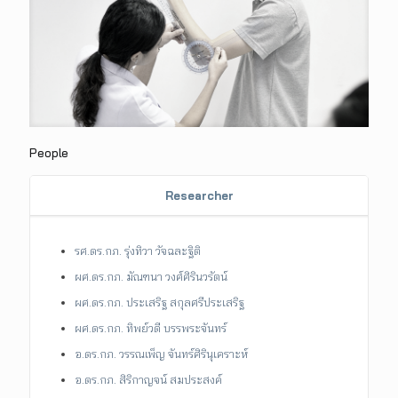
People
Researcher
รศ.ดร.กภ. รุ่งทิวา วัจฉละฐิติ
ผศ.ดร.กภ. มัณฑนา วงศ์ศิรินวรัตน์
ผศ.ดร.กภ. ประเสริฐ สกุลศรีประเสริฐ
ผศ.ดร.กภ. ทิพย์วดี บรรพระจันทร์
อ.ดร.กภ. วรรณเพ็ญ จันทร์ศิรินุเคราะห์
อ.ดร.กภ. สิริกาญจน์ สมประสงค์