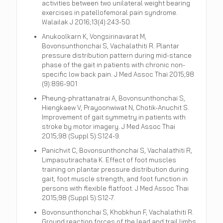
activities between two unilateral weight bearing
exercises in patellofemoral pain syndrome.
Walailak J 2016;13(4):243-50.
Anukoolkarn K, Vongsirinavarat M,
Bovonsunthonchai S, Vachalathiti R. Plantar
pressure distribution pattern during mid-stance
phase of the gait in patients with chronic non-
specific low back pain. J Med Assoc Thai 2015;98
(9):896-901
Pheung-phrattanatrai A, Bovonsunthonchai S,
Hiengkaew V, Prayoonwiwat N, Chotik-Anuchit S.
Improvement of gait symmetry in patients with
stroke by motor imagery. J Med Assoc Thai
2015;98 (Suppl 5):S124-9.
Panichvit C, Bovonsunthonchai S, Vachalathiti R,
Limpasutirachata K. Effect of foot muscles
training on plantar pressure distribution during
gait, foot muscle strength, and foot function in
persons with flexible flatfoot. J Med Assoc Thai
2015;98 (Suppl 5):S12-7.
Bovonsunthonchai S, Khobkhun F, Vachalathiti R.
Ground reaction forces of the lead and trail limbs