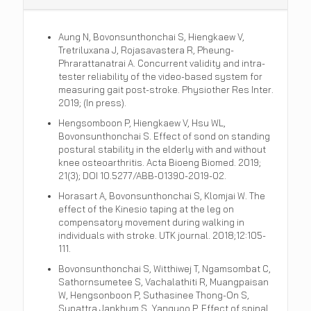
Aung N, Bovonsunthonchai S, Hiengkaew V,
Tretriluxana J, Rojasavastera R, Pheung-
Phrarattanatrai A. Concurrent validity and intra-
tester reliability of the video-based system for
measuring gait post-stroke. Physiother Res Inter.
2019; (In press).
Hengsomboon P, Hiengkaew V, Hsu WL,
Bovonsunthonchai S. Effect of sond on standing
postural stability in the elderly with and without
knee osteoarthritis. Acta Bioeng Biomed. 2019;
21(3); DOI 10.5277/ABB-01390-2019-02.
Horasart A, Bovonsunthonchai S, Klomjai W. The
effect of the Kinesio taping at the leg on
compensatory movement during walking in
individuals with stroke. UTK journal. 2018;12:105-
111.
Bovonsunthonchai S, Witthiwej T, Ngamsombat C,
Sathornsumetee S, Vachalathiti R, Muangpaisan
W, Hengsonboon P, Suthasinee Thong-On S,
Supattra Jankhum S, Yangyoo P. Effect of spinal