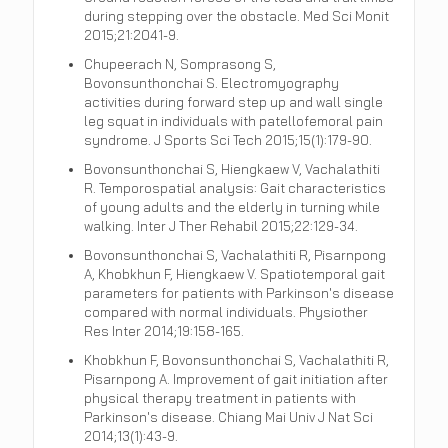
during stepping over the obstacle. Med Sci Monit
2015;21:2041-9.
Chupeerach N, Somprasong S,
Bovonsunthonchai S. Electromyography
activities during forward step up and wall single
leg squat in individuals with patellofemoral pain
syndrome. J Sports Sci Tech 2015;15(1):179-90.
Bovonsunthonchai S, Hiengkaew V, Vachalathiti
R. Temporospatial analysis: Gait characteristics
of young adults and the elderly in turning while
walking. Inter J Ther Rehabil 2015;22:129-34.
Bovonsunthonchai S, Vachalathiti R, Pisarnpong
A, Khobkhun F, Hiengkaew V. Spatiotemporal gait
parameters for patients with Parkinson's disease
compared with normal individuals. Physiother
Res Inter 2014;19:158-165.
Khobkhun F, Bovonsunthonchai S, Vachalathiti R,
Pisarnpong A. Improvement of gait initiation after
physical therapy treatment in patients with
Parkinson's disease. Chiang Mai Univ J Nat Sci
2014;13(1):43-9.