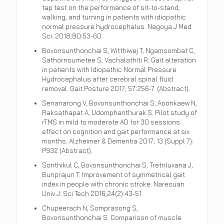
tap test on the performance of sit-to-stand,
walking, and turning in patients with idiopathic
normal pressure hydrocephalus. Nagoya J Med
Sci. 2018;80:53-60.
Bovonsunthonchai S, Witthiwej T, Ngamsombat C,
Sathornsumetee S, Vachalathiti R. Gait alteration
in patients with Idiopathic Normal Pressure
Hydrocephalus after cerebral spinal fluid
removal. Gait Posture 2017; 57:256-7. (Abstract).
Senanarong V, Bovonsunthonchai S, Aoonkaew N,
Raksathapat A, Udomphanthurak S. Pilot study of
rTMS in mild to moderate AD for 30 sessions:
effect on cognition and gait performance at six
months. Alzheimer & Dementia 2017; 13 (Suppl 7):
P932 (Abstract).
Sonthikul C, Bovonsunthonchai S, Tretriluxana J,
Bunprajun T. Improvement of symmetrical gait
index in people with chronic stroke. Naresuan
Univ J: Sci Tech 2016;24(2):43-51.
Chupeerach N, Somprasong S,
Bovonsunthonchai S. Comparison of muscle