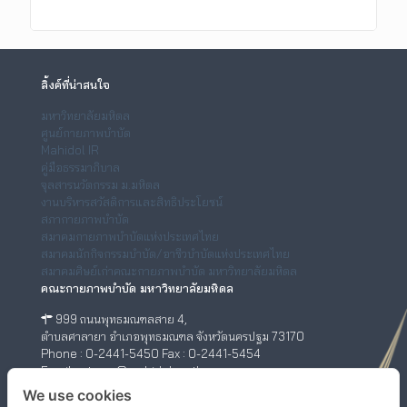
ลิ้งค์ที่น่าสนใจ
มหาวิทยาลัยมหิดล
ศูนย์กายภาพบำบัด
Mahidol IR
คู่มือธรรมาภิบาล
จุลสารนวัตกรรม ม.มหิดล
งานบริหารสวัสดิการและสิทธิประโยชน์
สภากายภาพบำบัด
สมาคมกายภาพบำบัดแห่งประเทศไทย
สมาคมนักกิจกรรมบำบัด/อาชีวบำบัดแห่งประเทศไทย
สมาคมศิษย์เก่าคณะกายภาพบำบัด มหาวิทยาลัยมหิดล
คณะกายภาพบำบัด มหาวิทยาลัยมหิดล
999 ถนนพุทธมณฑลสาย 4,
ตำบลศาลายา อำเภอพุทธมณฑล จังหวัดนครปฐม 73170
Phone : 0-2441-5450 Fax : 0-2441-5454
Email : ptwww@mahidol.ac.th
ศูนย์กายภาพบำบัด (เชิงสะพานสมเด็จพระปิ่นเกล้า)
We use cookies