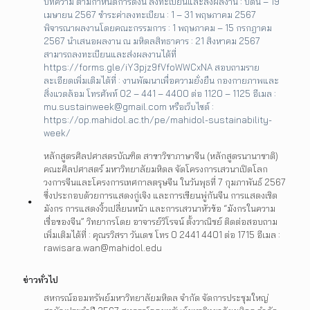
บทความ ตามกำหนดการดังนี้ ลงทะเบียนและส่งผลงาน : บัดนี้ – 19
เมษายน 2567 ชำระค่าลงทะเบียน : 1 – 31 พฤษภาคม 2567
พิจารณาผลงานโดยคณะกรรมการ : 1 พฤษภาคม – 15 กรกฎาคม
2567 นำเสนอผลงาน ณ มหิดลสิทธาคาร : 21 สิงหาคม 2567
สามารถลงทะเบียนและส่งผลงานได้ที่
https://forms.gle/iY3pjz9fVfoWWCxNA สอบถามราย
ละเอียดเพิ่มเติมได้ที่ : งานพัฒนาเพื่อความยั่งยืน กองกายภาพและ
สิ่งแวดล้อม โทรศัพท์ 02 – 441 – 4400 ต่อ 1120 – 1125 อีเมล :
mu.sustainweek@gmail.com หรือเว็บไซต์ :
https://op.mahidol.ac.th/pe/mahidol-sustainability-
week/
หลักสูตรศิลปศาสตรบัณฑิต สาขาวิชาภาษาจีน (หลักสูตรนานาชาติ)
คณะศิลปศาสตร์ มหาวิทยาลัยมหิดล จัดโครงการเสวนาเปิดโลก
วงการจีนและโครงการเทศกาลตรุษจีน ในวันพุธที่ 7 กุมภาพันธ์ 2567
ซึ่งประกอบด้วยการแสดงกู่เจิง และการเขียนพู่กันจีน การแสดงเชิด
มังกร การแสดงงิ้วเปลี่ยนหน้า และการเสวนาหัวข้อ “มังกรในความ
เชื่อของจีน” วิทยากรโดย อาจารย์วิโรจน์ ตั้งวาณิชย์ ติดต่อสอบถาม
เพิ่มเติมได้ที่ : คุณรวิสรา วันเดช โทร 0 2441 4401 ต่อ 1715 อีเมล :
rawisara.wan@mahidol.edu
ข่าวทั่วไป
สหกรณ์ออมทรัพย์มหาวิทยาลัยมหิดล จำกัด จัดการประชุมใหญ่