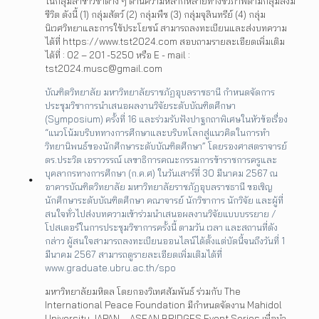
ในกลุ่มสาขาวิชาต่าง ๆ ด้านความหลากหลายทางชีวภาพตามกลุ่มสิ่งมี
ชีวิต ดังนี้ (1) กลุ่มสัตว์ (2) กลุ่มพืช (3) กลุ่มจุลินทรีย์ (4) กลุ่ม
นิเวศวิทยาและการใช้ประโยชน์ สามารถลงทะเบียนและส่งบทความ
ได้ที่ https://www.tst2024.com สอบถามรายละเอียดเพิ่มเติม
ได้ที่ : 02 – 201 -5250 หรือ E - mail :
tst2024.musc@gmail.com
บัณฑิตวิทยาลัย มหาวิทยาลัยราชภัฏอุบลราชธานี กำหนดจัดการ
ประชุมวิชาการนำเสนอผลงานวิจัยระดับบัณฑิตศึกษา
(Symposium) ครั้งที่ 16 และร่วมรับฟังปาฐกถาพิเศษในหัวข้อเรื่อง
“แนวโน้มบริบททางการศึกษาและบริบทโลกสู่แนวคิดในการทำ
วิทยานิพนธ์ของนักศึกษาระดับบัณฑิตศึกษา” โดยรองศาสตราจารย์
ดร.ประวิต เอราวรรณ์ เลขาธิการคณะกรรมการข้าราชการครูและ
บุคลากรทางการศึกษา (ก.ค.ศ) ในวันเสาร์ที่ 30 มีนาคม 2567 ณ
อาคารบัณฑิตวิทยาลัย มหาวิทยาลัยราชภัฏอุบลราชธานี ขอเชิญ
นักศึกษาระดับบัณฑิตศึกษา คณาจารย์ นักวิชาการ นักวิจัย และผู้ที่
สนใจทั่วไปส่งบทความเข้าร่วมนำเสนอผลงานวิจัยแบบบรรยาย /
โปสเตอร์ในการประชุมวิชาการครั้งนี้ ตามวัน เวลา และสถานที่ดัง
กล่าว ผู้สนใจสามารถลงทะเบียนออนไลน์ได้ตั้งแต่บัดนี้จนถึงวันที่ 1
มีนาคม 2567 สามารถดูรายละเอียดเพิ่มเติมได้ที่
www.graduate.ubru.ac.th/spo
มหาวิทยาลัยมหิดล โดยกองวิเทศสัมพันธ์ ร่วมกับ The
International Peace Foundation มีกำหนดจัดงาน Mahidol
University JAPAN – ASEAN BRIDGES Event Series เพื่อนำ