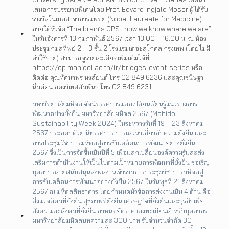
เสนอการบรรยายพิเศษโดย Prof. Edvard Ingjald Moser ผู้ได้รับ
รางวัลโนเบลสาขาการแพทย์ (Nobel Laureate for Medicine)
ภายใต้หัวข้อ “The brain’s GPS : how we know where we are”
ในวันอังคารที่ 13 กุมภาพันธ์ 2567 เวลา 13.00 – 16.00 น. ณ ห้อง
ประชุมกมลทิพย์ 2 – 3 ชั้น 2 โรงแรมเดอะสุโกศล กรุงเทพ (โดยไม่มี
ค่าใช้จ่าย) สามารถดูรายละเอียดเพิ่มเติมได้ที่
https://op.mahidol.ac.th/ir/bridges-event-series หรือ
ติดต่อ คุณทัศนาพร หงส์ยนต์ โทร 02 849 6236 และคุณขนิษฐา
นิ่มอ่อน กองวิเทศสัมพันธ์ โทร 02 849 6231
มหาวิทยาลัยมหิดล จัดนิทรรศการแลกเปลี่ยนเรียนรู้แนวทางการ
พัฒนาอย่างยั่งยืน มหาวิทยาลัยมหิดล 2567 (Mahidol
Sustainability Week 2024) ในระหว่างวันที่ 19 – 23 สิงหาคม
2567 ประกอบด้วย นิทรรศการ การเสวนาเกี่ยวกับความยั่งยืน และ
การประชุมวิชาการมหิดลสู่การขับเคลื่อนการพัฒนาอย่างยั่งยืน
2567 ซึ่งเป็นการจัดขึ้นเป็นปีที่ 5 เพื่อแลกเปลี่ยนองค์ความรู้และส่ง
เสริมการดำเนินงานให้เป็นไปตามเป้าหมายการพัฒนาที่ยั่งยืน ขอเชิญ
บุคลากรสายสนับสนุนส่งผลงานเข้าร่วมการประชุมวิชาการมหิดลสู่
การขับเคลื่อนการพัฒนาอย่างยั่งยืน 2567 ในวันพุธที่ 21 สิงหาคม
2567 ณ มหิดลสิทธาคาร โดยกำหนดหัวข้อการส่งงานเป็น 4 ด้าน คือ
สิ่งแวดล้อมที่ยั่งยืน สุขภาพที่ยั่งยืน เศรษฐกิจที่ยั่งยืนและธุรกิจเพื่อ
สังคม และสังคมที่ยั่งยืน กำหนดอัตราค่าลงทะเบียนสำหรับบุคลากร
มหาวิทยาลัยมหิดลบทความละ 300 บาท รับจำนวนจำกัด 30