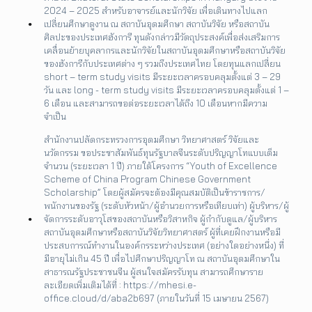
2024 – 2025 สำหรับอาจารย์และนักวิจัย เพื่อเดินทางไปแลก
เปลี่ยนศึกษาดูงาน ณ สถาบันอุดมศึกษา สถาบันวิจัย หรือสถาบัน
ศิลปะของประเทศฮังการี ทุนดังกล่าวมีวัตถุประสงค์เพื่อส่งเสริมการ
เคลื่อนย้ายบุคลากรและนักวิจัยในสถาบันอุดมศึกษาหรือสถาบันวิจัย
ของฮังการีกับประเทศต่าง ๆ รวมถึงประเทศไทย โดยทุนแลกเปลี่ยน
short – term study visits มีระยะเวลาครอบคลุมตั้งแต่ 3 – 29
วัน และ long - term study visits มีระยะเวลาครอบคลุมตั้งแต่ 1 –
6 เดือน และสามารถขอต่อระยะเวลาได้ถึง 10 เดือนหากมีความ
จำเป็น
สำนักงานปลัดกระทรวงการอุดมศึกษา วิทยาศาสตร์ วิจัยและ
นวัตกรรม ขอประชาสัมพันธ์ทุนรัฐบาลจีนระดับปริญญาโทแบบเต็ม
จำนวน (ระยะเวลา 1 ปี) ภายใต้โครงการ “Youth of Excellence
Scheme of China Program Chinese Government
Scholarship” โดยผู้สมัครจะต้องมีคุณสมบัติเป็นข้าราชการ/
พนักงานของรัฐ (ระดับหัวหน้า/ผู้อำนวยการหรือเทียบเท่า) ผู้บริหาร/ผู้
จัดการระดับอาวุโสของสถาบันหรือวิสาหกิจ ผู้กำกับดูแล/ผู้บริหาร
สถาบันอุดมศึกษาหรือสถาบันวิจัยวิทยาศาสตร์ ผู้ที่เคยฝึกงานหรือมี
ประสบการณ์ทำงานในองค์กรระหว่างประเทศ (อย่างใดอย่างหนึ่ง) ที่
มีอายุไม่เกิน 45 ปี เพื่อไปศึกษาปริญญาโท ณ สถาบันอุดมศึกษาใน
สาธารณรัฐประชาชนจีน ผู้สนใจสมัครรับทุน สามารถศึกษาราย
ละเอียดเพิ่มเติมได้ที่ : https://mhesi.e-
office.cloud/d/aba2b697 (ภายในวันที่ 15 เมษายน 2567)