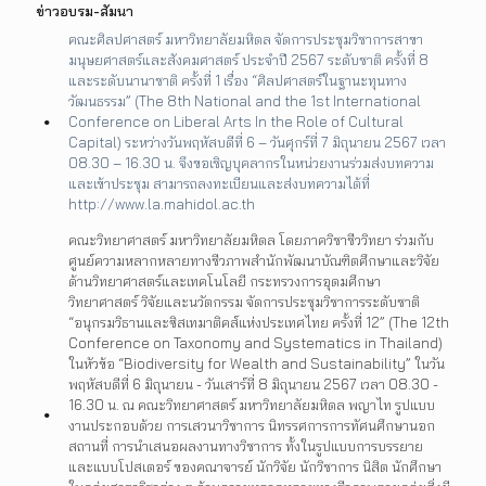
ข่าวอบรม-สัมนา
คณะศิลปศาสตร์ มหาวิทยาลัยมหิดล จัดการประชุมวิชาการสาขา
มนุษยศาสตร์และสังคมศาสตร์ ประจำปี 2567 ระดับชาติ ครั้งที่ 8
และระดับนานาชาติ ครั้งที่ 1 เรื่อง “ศิลปศาสตร์ในฐานะทุนทาง
วัฒนธรรม” (The 8th National and the 1st International
Conference on Liberal Arts In the Role of Cultural
Capital) ระหว่างวันพฤหัสบดีที่ 6 – วันศุกร์ที่ 7 มิถุนายน 2567 เวลา
08.30 – 16.30 น. จึงขอเชิญบุคลากรในหน่วยงานร่วมส่งบทความ
และเข้าประชุม สามารถลงทะเบียนและส่งบทความได้ที่
http://www.la.mahidol.ac.th
คณะวิทยาศาสตร์ มหาวิทยาลัยมหิดล โดยภาควิชาชีววิทยา ร่วมกับ
ศูนย์ความหลากหลายทางชีวภาพสำนักพัฒนาบัณฑิตศึกษาและวิจัย
ด้านวิทยาศาสตร์และเทคโนโลยี กระทรวงการอุดมศึกษา
วิทยาศาสตร์ วิจัยและนวัตกรรม จัดการประชุมวิชาการระดับชาติ
“อนุกรมวิธานและซิสเทมาติคส์แห่งประเทศไทย ครั้งที่ 12” (The 12th
Conference on Taxonomy and Systematics in Thailand)
ในหัวข้อ “Biodiversity for Wealth and Sustainability” ในวัน
พฤหัสบดีที่ 6 มิถุนายน - วันเสาร์ที่ 8 มิถุนายน 2567 เวลา 08.30 -
16.30 น. ณ คณะวิทยาศาสตร์ มหาวิทยาลัยมหิดล พญาไท รูปแบบ
งานประกอบด้วย การเสวนาวิชาการ นิทรรศการการทัศนศึกษานอก
สถานที่ การนำเสนอผลงานทางวิชาการ ทั้งในรูปแบบการบรรยาย
และแบบโปสเตอร์ ของคณาจารย์ นักวิจัย นักวิชาการ นิสิต นักศึกษา