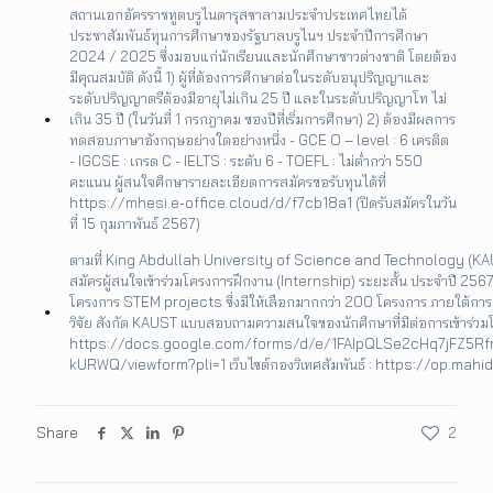
สถานเอกอัครราชทูตบรูไนดารุสซาลามประจำประเทศไทยได้
ประชาสัมพันธ์ทุนการศึกษาของรัฐบาลบรูไนฯ ประจำปีการศึกษา
2024 / 2025 ซึ่งมอบแก่นักเรียนและนักศึกษาชาวต่างชาติ โดยต้อง
มีคุณสมบัติ ดังนี้ 1) ผู้ที่ต้องการศึกษาต่อในระดับอนุปริญญาและ
ระดับปริญญาตรีต้องมีอายุไม่เกิน 25 ปี และในระดับปริญญาโท ไม่
เกิน 35 ปี (ในวันที่ 1 กรกฎาคม ของปีที่เริ่มการศึกษา) 2) ต้องมีผลการ
ทดสอบภาษาอังกฤษอย่างใดอย่างหนึ่ง - GCE O – level : 6 เครดิต
- IGCSE : เกรด C - IELTS : ระดับ 6 - TOEFL : ไม่ต่ำกว่า 550
คะแนน ผู้สนใจศึกษารายละเอียดการสมัครขอรับทุนได้ที่
https://mhesi.e-office.cloud/d/f7cb18a1 (ปิดรับสมัครในวัน
ที่ 15 กุมภาพันธ์ 2567)
ตามที่ King Abdullah University of Science and Technology (KAUS
สมัครผู้สนใจเข้าร่วมโครงการฝึกงาน (Internship) ระยะสั้น ประจำปี 256
โครงการ STEM projects ซึ่งมีให้เลือกมากกว่า 200 โครงการ ภายใต้กา
วิจัย สังกัด KAUST แบบสอบถามความสนใจของนักศึกษาที่มีต่อการเข้าร่วม
https://docs.google.com/forms/d/e/1FAIpQLSe2cHq7jFZ5
kURWQ/viewform?pli=1 เว็บไซต์กองวิเทศสัมพันธ์ : https://op.mahid
Share
2