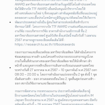
AWARD มหาวิทยาลัยธรรมศาสตร์ร่วมกับมูลนิธิโตโยต้าประเทศไทย
จัดให้มีรางวัล TTF AWARD เพื่อสนับสนุนนักวิชาการไทยให้
สร้างสรรค์ผลงานใหม่ ๆ ที่ทรงคุณค่า เท่าทันยุคสมัยที่เปลี่ยนแปลงอยู่
ตลอดเวลา และเอื้อประโยชน์ทางภูมิปัญญาแก่สังคมไทยให้เกิดการ
พัฒนาประเทศอย่างยั่งยืน ผู้สนใจสามารถส่งหนังสือเข้ารับการ
พิจารณาได้ที่ : โครงการรางวัล TTF AWARD งานส่งเสริมและเผยแพร่
งานวิจัย กองบริหารการวิจัย อาคารสำนักงานอธิการบดี ชั้น 2
มหาวิทยาลัยธรรมศาสตร์ ศูนย์รังสิต ตั้งแต่บัดนี้ จนถึงวันที่ 1 เมษายน
2567 สามารถดูรายละเอียดเพิ่มเติมได้ที่ :
https://research.tu.ac.th/ttfbookawards
กองกายภาพและสิ่งแวดล้อม มหาวิทยาลัยมหิดล ได้ดำเนินโครงการ
ซ่อมแซมถนน ทางเท้า และโครงสร้างประกอบระบบสาธารณูปโภค
ภายในพื้นที่ส่วนกลางของมหาวิทยาลัยมหิดล ขอให้นักศึกษา เจ้า
หน้าที่ และบุคลากรหลีกเลี่ยงการเดินทางบริเวณถนนผสานเทศไทย
ระหว่างวันที่ 27 มกราคม พ.ศ.2567 – 10 กุมภาพันธ์ พ.ศ.2567 เวลา
08.00 – 20.00 น. โดยการดำเนินงานแบ่งออกเป็น 2 จุด ดังนี้ 1. จุด
เริ่มต้นทางเข้า - ออก ลานจอดรถเรือนไทย 2. จุดสิ้นสุดก่อนทางเข้า -
ออก สถาบันวิจัยภาษาและวัฒนธรรมเอเชีย
กรมการจัดหางาน กระทรวงแรงงาน ประกาศรับสมัครคัดเลือกผู้
ฝึกงานเทคนิคคนไทยไปฝึกงานในประเทศญี่ปุ่นโดยผ่านองค์กร IM
Japan ปีงบประมาณ พ.ศ.2567 ณ ศูนย์สอบกรุงเทพมหานคร เปิดรับ
สมัครตั้งแต่วันนี้ – 26 มกราคม 2567 โดยสามารถสอบถามข้อมูล