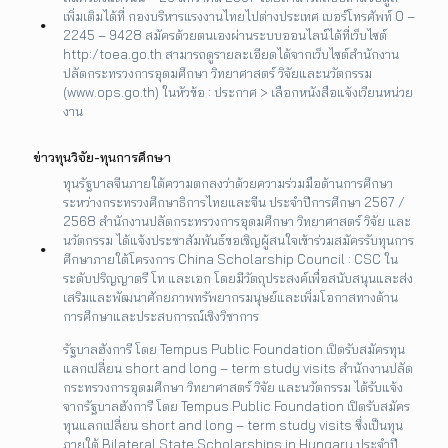
เพิ่มเติมได้ที่ กองบริหารแรงงานไทยไปต่างประเทศ เบอร์โทรศัพท์ 0 –
2245 – 9428 สมัครด้วยตนเองผ่านระบบออนไลน์ได้ที่เว็บไซต์
http:/toea.go.th สามารถดูรายละเอียดได้จากเว็บไซต์สำนักงาน
ปลัดกระทรวงการอุดมศึกษา วิทยาศาสตร์ วิจัยและนวัตกรรม
(www.ops.go.th) ในหัวข้อ : ประกาศ > เลือกหนังสือแจ้งเวียนหน่วย
งาน
ข่าวทุนวิจัย-ทุนการศึกษา
ทุนรัฐบาลจีนภายใต้ความตกลงว่าด้วยความร่วมมือด้านการศึกษา
ระหว่างกระทรวงศึกษาธิการไทยและจีน ประจำปีการศึกษา 2567 /
2568 สำนักงานปลัดกระทรวงการอุดมศึกษา วิทยาศาสตร์ วิจัย และ
นวัตกรรม ได้แจ้งประชาสัมพันธ์ขอเชิญผู้สนใจเข้าร่วมสมัครรับทุนการ
ศึกษาภายใต้โครงการ China Scholarship Council : CSC ใน
ระดับปริญญาตรี โท และเอก โดยมีวัตถุประสงค์เพื่อสนับสนุนและส่ง
เสริมและพัฒนาศักยภาพทรัพยากรมนุษย์และเพิ่มโอกาสทางด้าน
การศึกษาและประสบการณ์เชิงวิชาการ
รัฐบาลฮังการี โดย Tempus Public Foundation เปิดรับสมัครทุน
แลกเปลี่ยน short and long – term study visits สำนักงานปลัด
กระทรวงการอุดมศึกษา วิทยาศาสตร์ วิจัย และนวัตกรรม ได้รับแจ้ง
จากรัฐบาลฮังการี โดย Tempus Public Foundation เปิดรับสมัคร
ทุนแลกเปลี่ยน short and long – term study visits ซึ่งเป็นทุน
ภายใต้ Bilateral State Scholarships in Hungary ประจำปี