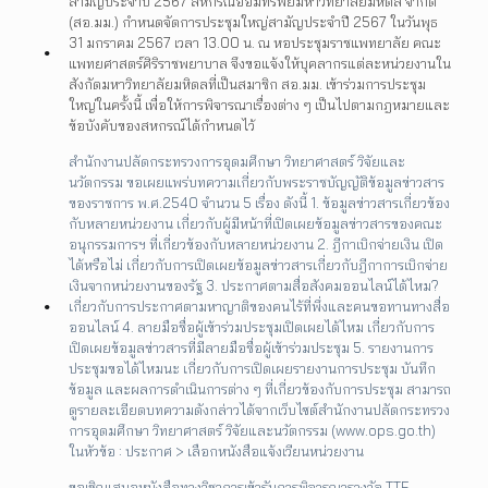
สามัญประจำปี 2567 สหกรณ์ออมทรัพย์มหาวิทยาลัยมหิดล จำกัด
(สอ.มม.) กำหนดจัดการประชุมใหญ่สามัญประจำปี 2567 ในวันพุธ
31 มกราคม 2567 เวลา 13.00 น. ณ หอประชุมราชแพทยาลัย คณะ
แพทยศาสตร์ศิริราชพยาบาล จึงขอแจ้งให้บุคลากรแต่ละหน่วยงานใน
สังกัดมหาวิทยาลัยมหิดลที่เป็นสมาชิก สอ.มม. เข้าร่วมการประชุม
ใหญ่ในครั้งนี้ เพื่อให้การพิจารณาเรื่องต่าง ๆ เป็นไปตามกฎหมายและ
ข้อบังคับของสหกรณ์ได้กำหนดไว้
สำนักงานปลัดกระทรวงการอุดมศึกษา วิทยาศาสตร์ วิจัยและ
นวัตกรรม ขอเผยแพร่บทความเกี่ยวกับพระราชบัญญัติข้อมูลข่าวสาร
ของราชการ พ.ศ.2540 จำนวน 5 เรื่อง ดังนี้ 1. ข้อมูลข่าวสารเกี่ยวข้อง
กับหลายหน่วยงาน เกี่ยวกับผู้มีหน้าที่เปิดเผยข้อมูลข่าวสารของคณะ
อนุกรรมการฯ ที่เกี่ยวข้องกับหลายหน่วยงาน 2. ฎีกาเบิกจ่ายเงิน เปิด
ได้หรือไม่ เกี่ยวกับการเปิดเผยข้อมูลข่าวสารเกี่ยวกับฎีกาการเบิกจ่าย
เงินจากหน่วยงานของรัฐ 3. ประกาศตามสื่อสังคมออนไลน์ได้ไหม?
เกี่ยวกับการประกาศตามหาญาติของคนไร้ที่พึ่งและคนขอทานทางสื่อ
ออนไลน์ 4. ลายมือชื่อผู้เข้าร่วมประชุมเปิดเผยได้ไหม เกี่ยวกับการ
เปิดเผยข้อมูลข่าวสารที่มีลายมือชื่อผู้เข้าร่วมประชุม 5. รายงานการ
ประชุมขอได้ไหมนะ เกี่ยวกับการเปิดเผยรายงานการประชุม บันทึก
ข้อมูล และผลการดำเนินการต่าง ๆ ที่เกี่ยวข้องกับการประชุม สามารถ
ดูรายละเอียดบทความดังกล่าวได้จากเว็บไซต์สำนักงานปลัดกระทรวง
การอุดมศึกษา วิทยาศาสตร์ วิจัยและนวัตกรรม (www.ops.go.th)
ในหัวข้อ : ประกาศ > เลือกหนังสือแจ้งเวียนหน่วยงาน
ขอเชิญเสนอหนังสือทางวิชาการเข้ารับการพิจารณารางวัล TTF