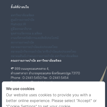
ลิ้งค์ที่น่าสนใจ
มหาวิทยาลัยมหิดล
ศูนย์กายภาพบำบัด
Mahidol IR
คู่มือธรรมาภิบาล
จุลสารนวัตกรรม ม.มหิดล
งานบริหารสวัสดิการและสิทธิประโยชน์
สภากายภาพบำบัด
สมาคมกายภาพบำบัดแห่งประเทศไทย
สมาคมนักกิจกรรมบำบัด/อาชีวบำบัดแห่งประเทศไทย
สมาคมศิษย์เก่าคณะกายภาพบำบัด มหาวิทยาลัยมหิดล
คณะกายภาพบำบัด มหาวิทยาลัยมหิดล
999 ถนนพุทธมณฑลสาย 4,
ตำบลศาลายา อำเภอพุทธมณฑล จังหวัดนครปฐม 73170
Phone : 0-2441-5450 Fax : 0-2441-5454
Email : ptwww@mahidol.ac.th
ศูนย์กายภาพบำบัด (เชิงสะพานสมเด็จพระปิ่นเกล้า)
We use cookies
Our website uses cookies to provide you with a
198/2 ถนนสมเด็จพระปิ่นเกล้า,
แขวงบางยี่ขัน เขตบางพลัด กรุงเทพฯ 10700
better online experience. Please select "Accept" or
Phone : 0-63-520-5151
"Cookie Settings" to set your cookie