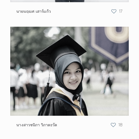
นายนฤเบศ เสาร์แก้ว
17
นางสาวชนิภา วิภาตะวัต
18