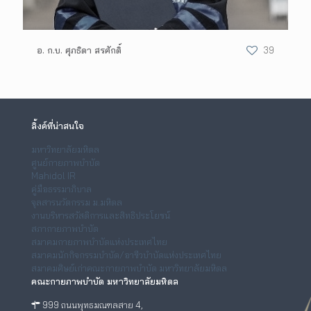
อ. ก.บ. ศุภธิดา สรศักดิ์
39
ลิ้งค์ที่น่าสนใจ
มหาวิทยาลัยมหิดล
ศูนย์กายภาพบำบัด
Mahidol IR
คู่มือธรรมาภิบาล
จุลสารนวัตกรรม ม.มหิดล
งานบริหารสวัสดิการและสิทธิประโยชน์
สภากายภาพบำบัด
สมาคมกายภาพบำบัดแห่งประเทศไทย
สมาคมนักกิจกรรมบำบัด/อาชีวบำบัดแห่งประเทศไทย
สมาคมศิษย์เก่าคณะกายภาพบำบัด มหาวิทยาลัยมหิดล
คณะกายภาพบำบัด มหาวิทยาลัยมหิดล
999 ถนนพุทธมณฑลสาย 4,