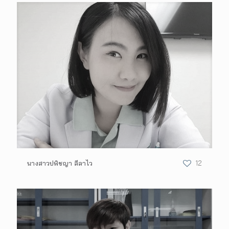
นางสาวปพิชญา ลีลาไว
12