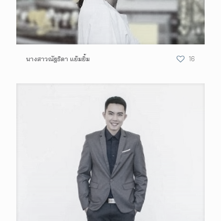
นางสาวณัฐธิดา​ ​แย้มยิ้ม
16