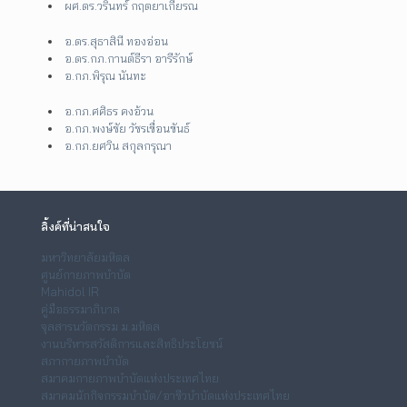
ผศ.ดร.วรินทร์ กฤตยาเกียรณ
อ.ดร.สุธาสินี ทองอ่อน
อ.ดร.กภ.กานต์ธีรา อารีรักษ์
อ.กภ.พิรุณ นันทะ
อ.กภ.ศศิธร คงอ้วน
อ.กภ.พงษ์ชัย วัชรเขื่อนขันธ์
อ.กภ.ยศวิน สกุลกรุณา
ลิ้งค์ที่น่าสนใจ
มหาวิทยาลัยมหิดล
ศูนย์กายภาพบำบัด
Mahidol IR
คู่มือธรรมาภิบาล
จุลสารนวัตกรรม ม.มหิดล
งานบริหารสวัสดิการและสิทธิประโยชน์
สภากายภาพบำบัด
สมาคมกายภาพบำบัดแห่งประเทศไทย
สมาคมนักกิจกรรมบำบัด/อาชีวบำบัดแห่งประเทศไทย