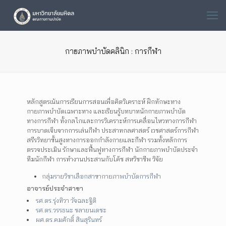
กายภาพบำบัดคลินิก : การกีฬา
หลักสูตรเน้นการเรียนการสอนเพื่อคิดวิเคราะห์ ฝึกทักษะทาง
กายภาพบำบัดเฉพาะทาง และเรียนรู้บทบาทนักกายภาพบำบัด
ทางการกีฬา ทั้งกลไกและการวิเคราะห์การเคลื่อนไหวทางการกีฬา
การบาดเจ็บจากการเล่นกีฬา ประสาทกลศาสตร์ เวชศาสตร์การกีฬา
สรีรวิทยาขั้นสูงทางการออกกำลังกายและกีฬา รวมทั้งหลักการ
ตรวจประเมิน รักษาและฟื้นฟูทางการกีฬา นักกายภาพบำบัดประจำ
ทีมนักกีฬา การทำงานประสานกับโค้ช สหวิชาชีพ วิจัย
กลุ่มรายวิชาเลือกสาขากายภาพบำบัดการกีฬา
อาจารย์ประจำสาขา
รศ.ดร.รุ่งทิวา วัจฉละฐิติ
รศ.ดร.วรรธนะ ชลายนเดชะ
ผศ.ดร.คมศักดิ์ สินสุรินทร์