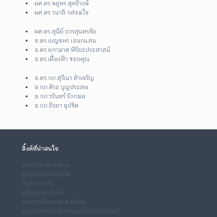
ผศ.ดร.จตุพร สุทธิวงษ์
ผศ.ดร.วนาลี กล่อมใจ
ผศ.ดร.สุนีย์ บวรสุนทรชัย
อ.ดร.เบญจพร เอนกแสน
อ.ดร.ผกามาศ พิริยะประสาสน์
อ.ดร.เฟื่องฟ้า ขอบคุณ
อ.ดร.กภ.สุวีณา ค้าเจริญ
อ.กภ.ศิระ บุญประสพ
อ.กภ.วรินทร์ รักกมล
อ.กภ.ธีรยา อุปชิต
ลิ้งค์ที่น่าสนใจ
มหาวิทยาลัยมหิดล
ศูนย์กายภาพบำบัด
Mahidol IR
คู่มือธรรมาภิบาล
จุลสารนวัตกรรม ม.มหิดล
งานบริหารสวัสดิการและสิทธิประโยชน์