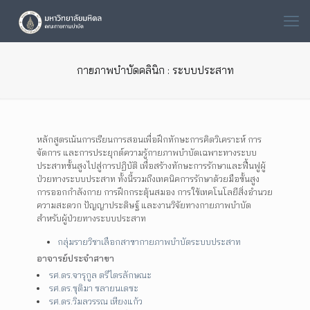
กายภาพบำบัดคลินิก : ระบบประสาท
หลักสูตรเน้นการเรียนการสอนเพื่อฝึกทักษะการคิดวิเคราะห์ การ
จัดการ และการประยุกต์ความรู้กายภาพบำบัดเฉพาะทางระบบ
ประสาทขั้นสูงไปสู่การปฏิบัติ เพื่อสร้างทักษะการรักษาและฟื้นฟูผู้
ป่วยทางระบบประสาท ทั้งนี้รวมถึงเทคนิคการรักษาด้วยมือขั้นสูง
การออกกำลังกาย การฝึกกระตุ้นสมอง การใช้เทคโนโลยีสิ่งอำนวย
ความสะดวก ปัญญาประดิษฐ์ และงานวิจัยทางกายภาพบำบัด
สำหรับผู้ป่วยทางระบบประสาท
กลุ่มรายวิชาเลือกสาขากายภาพบำบัดระบบประสาท
อาจารย์ประจำสาขา
รศ.ดร.จารุกูล ตรีไตรลักษณะ
รศ.ดร.ชุติมา ชลายนเดชะ
รศ.ดร.วิมลวรรณ เหียงแก้ว