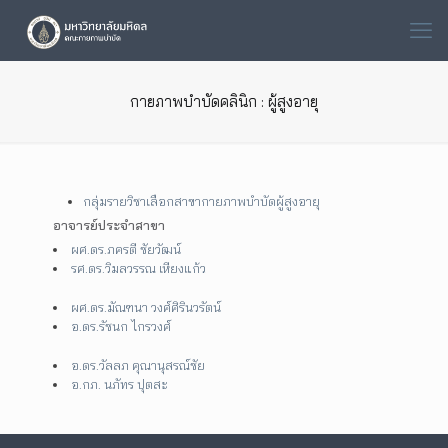
กายภาพบำบัดคลินิก : ผู้สูงอายุ
กลุ่มรายวิชาเลือกสาขากายภาพบำบัดผู้สูงอายุ
อาจารย์ประจำสาขา
ผศ.ดร.ภครตี ชัยวัฒน์
รศ.ดร.วิมลวรรณ เหียงแก้ว
ผศ.ดร.มัณฑนา วงศ์ศิรินวรัตน์
อ.ดร.รัชนก ไกรวงศ์
อ.ดร.วัลลภ คุณานุสรณ์ชัย
อ.กภ. นภัทร ปุตสะ