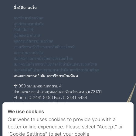
ลิ้งค์ที่น่าสนใจ
มหาวิทยาลัยมหิดล
ศูนย์กายภาพบำบัด
Mahidol IR
คู่มือธรรมาภิบาล
จุลสารนวัตกรรม ม.มหิดล
งานบริหารสวัสดิการและสิทธิประโยชน์
สภากายภาพบำบัด
สมาคมกายภาพบำบัดแห่งประเทศไทย
สมาคมนักกิจกรรมบำบัด/อาชีวบำบัดแห่งประเทศไทย
สมาคมศิษย์เก่าคณะกายภาพบำบัด มหาวิทยาลัยมหิดล
คณะกายภาพบำบัด มหาวิทยาลัยมหิดล
999 ถนนพุทธมณฑลสาย 4,
ตำบลศาลายา อำเภอพุทธมณฑล จังหวัดนครปฐม 73170
Phone : 0-2441-5450 Fax : 0-2441-5454
Email : ptwww@mahidol.ac.th
ศูนย์กายภาพบำบัด (เชิงสะพานสมเด็จพระปิ่นเกล้า)
We use cookies
Our website uses cookies to provide you with a
198/2 ถนนสมเด็จพระปิ่นเกล้า,
แขวงบางยี่ขัน เขตบางพลัด กรุงเทพฯ 10700
better online experience. Please select "Accept" or
Phone : 0-63-520-5151
"Cookie Settings" to set your cookie