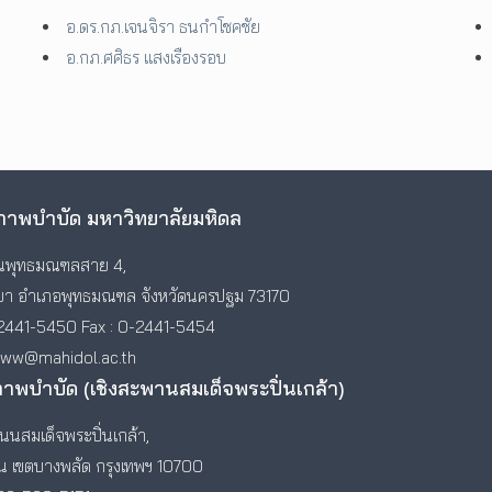
อ.ดร.กภ.เจนจิรา ธนกำโชคชัย
อ.กภ.ศศิธร แสงเรืองรอบ
าพบำบัด มหาวิทยาลัยมหิดล
พุทธมณฑลสาย 4,
า อำเภอพุทธมณฑล จังหวัดนครปฐม 73170
2441-5450 Fax : 0-2441-5454
www@mahidol.ac.th
ภาพบำบัด (เชิงสะพานสมเด็จพระปิ่นเกล้า)
นสมเด็จพระปิ่นเกล้า,
ัน เขตบางพลัด กรุงเทพฯ 10700