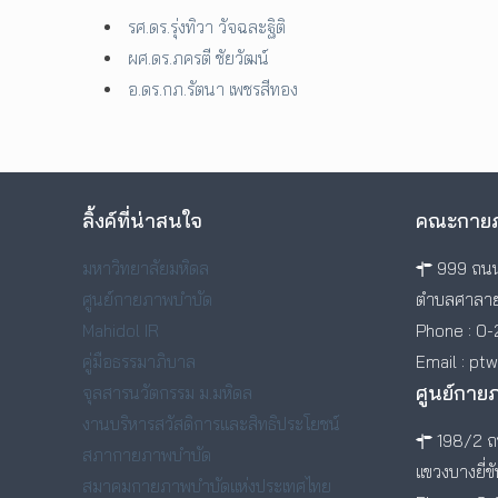
รศ.ดร.รุ่งทิวา วัจฉละฐิติ
ผศ.ดร.ภครตี ชัยวัฒน์
อ.ดร.กภ.รัตนา เพชรสีทอง
ลิ้งค์ที่น่าสนใจ
คณะกายภ
มหาวิทยาลัยมหิดล
999 ถนน
ศูนย์กายภาพบำบัด
ตำบลศาลาย
Mahidol IR
Phone : 0-
คู่มือธรรมาภิบาล
Email : pt
ศูนย์กาย
จุลสารนวัตกรรม ม.มหิดล
งานบริหารสวัสดิการและสิทธิประโยชน์
198/2 ถน
สภากายภาพบำบัด
แขวงบางยี่ข
สมาคมกายภาพบำบัดแห่งประเทศไทย