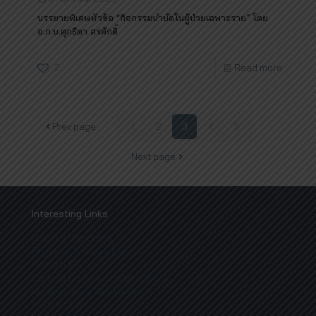
บรรยายพิเศษหัวข้อ “กิจกรรมบำบัดในผู้ป่วยเฉพาะราย” โดย
อ.ก.บ.ศุภธิดา สรศักดิ์
2
Read more
Prev page
1
2
3
4
5
Next page
Interesting Links
Mahidol University
Physical Therapy Center
Mahidol IR
Code of Governance Handbook
MU Innovative Newsletter
MU Welfare