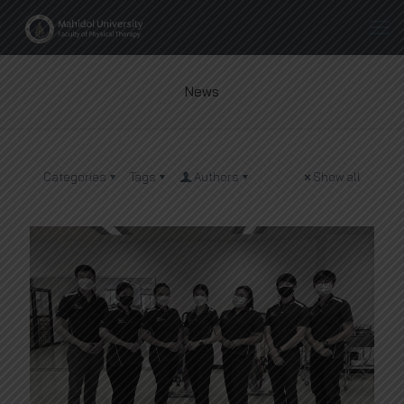
News
Categories
Tags
Authors
Show all