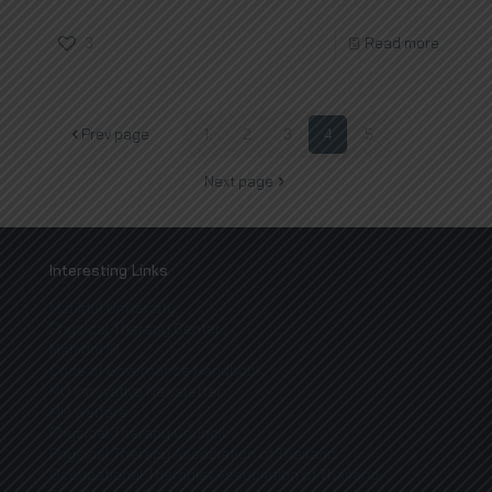
3
Read more
Prev page
1
2
3
4
5
Next page
Interesting Links
Mahidol University
Physical Therapy Center
Mahidol IR
Code of Governance Handbook
MU Innovative Newsletter
MU Welfare
Physical Therapy Council
Physical Therapy Association of Thailand
Occupational Therapist Association of Thailand