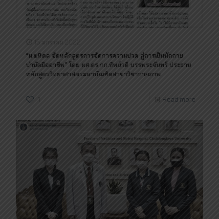
15 มกราคม 2022
“ม.มหิดล จัดหลักสูตรการจัดการความปวด สู่การเป็นนักกาย
บำบัดมืออาชีพ” โดย ผศ.ดร.กภ.ทิพย์วดี บรรพระจันทร์ ประธาน
หลักสูตรวิทยาศาสตรมหาบัณฑิตสาขาวิชากายภาพ
1
Read more