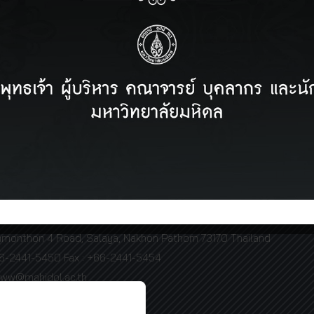
Prev page
1
2
3
Next page
Facebook
herapy Center (Pinklao)
 Physical Therapy, Mahidol University
et Phra Pinklao Road, Bang Yee Kun Subdistrict, Bang Phlat
Bangkok 10700
66-63-520-5151
 Physical Therapy, Mahidol University
amonthon 4 Road, Salaya, Nakhon Pathom 73170 Thailand
66-2441-5450 Fax : +66-2441-5454
www@mahidol.ac.th