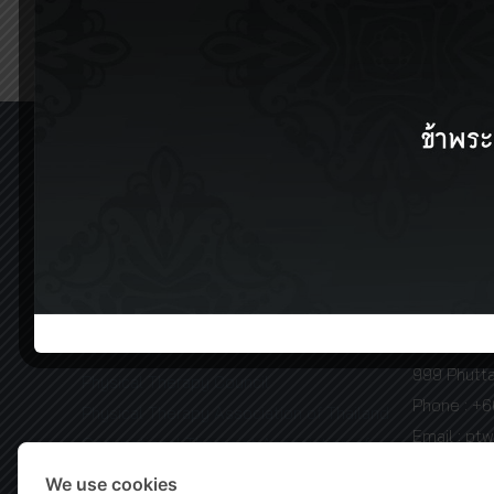
Interesting Links
Physical T
Faculty of
Mahidol University
198/2 Somd
Physical Therapy Center
District, 
Mahidol IR
Phone : +
Code of Governance Handbook
MU Innovative Newsletter
Faculty of
MU Welfare
999 Phutt
Physical Therapy Council
Phone : +
Physical Therapy Association of Thailand
Email : pt
Occupational Therapist Association of
Thailand
We use cookies