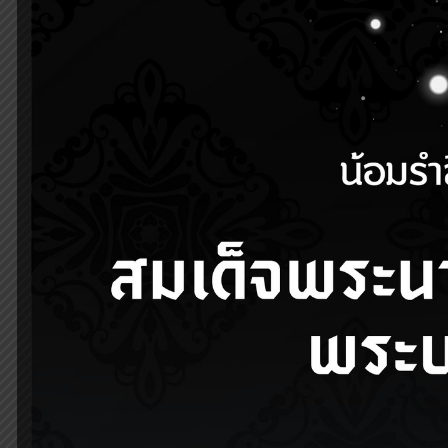
23 ธันวาคม 2021
20 
ต้อนรับคณะดูงานจากโรง
อบรมค
พยาบาลศิริราช ปิยมหาราช
อย่าง
การุณย์
ภาวะที
3
Read more
0