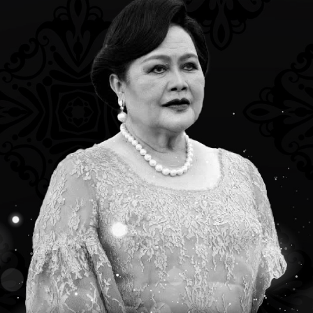
ีนาคม 2022
2 มีนาคม 2022
รบรอบ 53 ปี วันพระราช
ขอแสดงความยินดีกับ
าม และ 134 ปี
ผศ.กภ.สมชัย ปทุมาสูตร ที่
ิทยาลัยมหิดล
รับรางวัล มหิดลทยากร 
ปี 2564 จากสมาคมศิษย์เ
มหาวิทยาลัยมหิดล ในพ
Read more
ราชูปถัมภ์
2
Rea