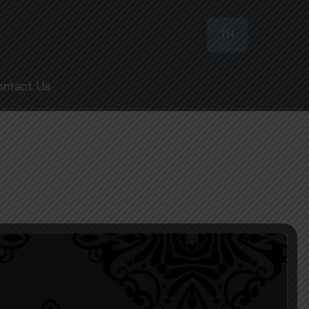
TH
ontact Us
Show all