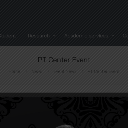
Student
Research
Academic services
C
PT Center Event
Home
News
Event News
PT Center Event