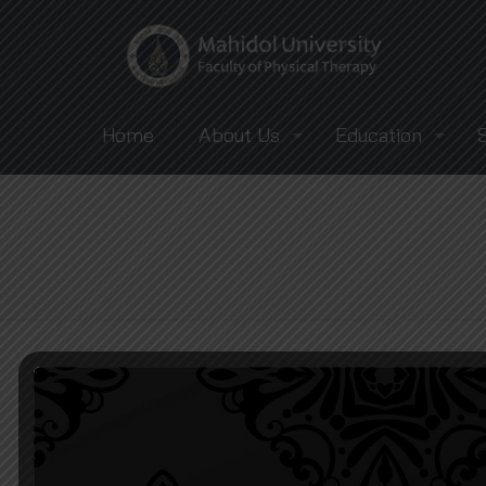
Home
About Us
Education
Filter by
Categories
Tags
Authors