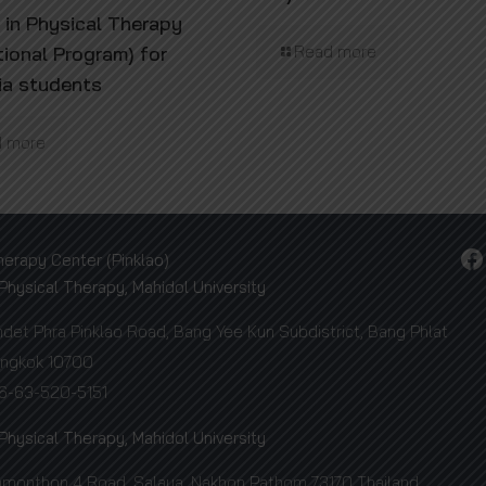
 in Physical Therapy
tional Program) for
Read more
ia students
 more
Facebook
herapy Center (Pinklao)
 Physical Therapy, Mahidol University
et Phra Pinklao Road, Bang Yee Kun Subdistrict, Bang Phlat
Bangkok 10700
66-63-520-5151
 Physical Therapy, Mahidol University
amonthon 4 Road, Salaya, Nakhon Pathom 73170 Thailand