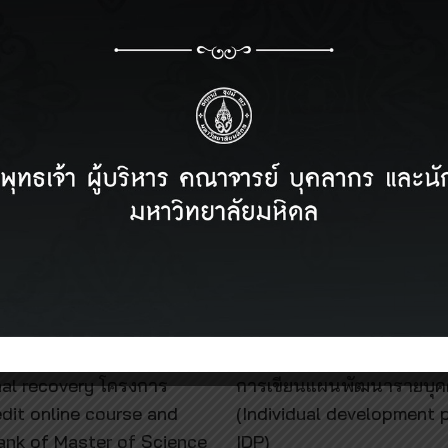
022
25 มีนาคม 2022
วข้อ Neural plasticity and
คณะกายภาพบำบัดจัดกิจก
nal recovery โครงการ
การเขียนแผนพัฒนารายบุ
dit online course and
(Individual development p
ank of Master of Science
IDP)