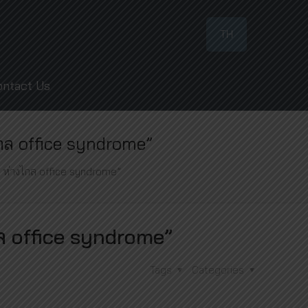
TH
ontact Us
กล office syndrome”
e ห่างไกล office syndrome”
ล office syndrome”
Tags
Categories