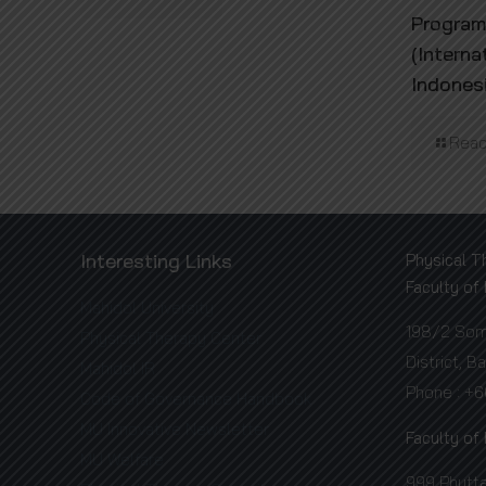
Program
(Interna
Indones
Read
Interesting Links
Physical T
Faculty of
Mahidol University
198/2 Somd
Physical Therapy Center
District, 
Mahidol IR
Phone : +
Code of Governance Handbook
MU Innovative Newsletter
Faculty of
MU Welfare
999 Phutt