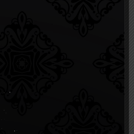
บัดสู่ประชาชน ปี 2565 ประจำเดือนตุลาคม ในหัวข้อ "Work
างไกลโรคออฟฟิศซินโดรม ผ่านระบบออนไลน์ Cisco webex
ัด มหาวิทยาลัยมหิดล (เชิงสะพานสมเด็จพระปิ่นเกล้า) หมายเลข