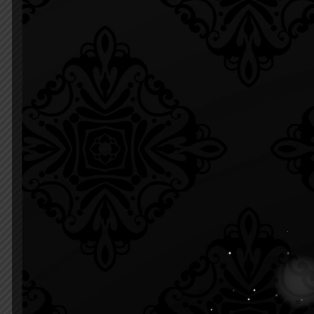
เมื่อวันเสาร์ที่ 16 ตุลาคม 2564 ที่ผ่านมา ทางศูนย์กายภา
from home ห่างไกล office syndrome" ทำให้ทราบสาเหตุการ
meetings
กิจกรรมที่น่าสนใจเช่นนี้มีจัดขึ้นเป็นประจำทุกเดือน สำหรับ
โทรศัพท์ 063-5205151 ได้ในวันและเวลาราชการ หรือทาง P