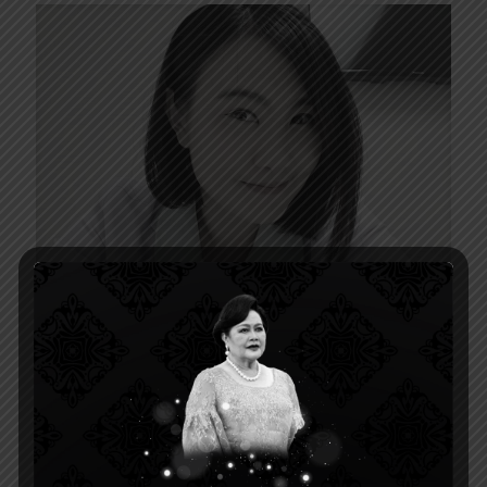
นางสาวปพิชญา ลีลาไว
7