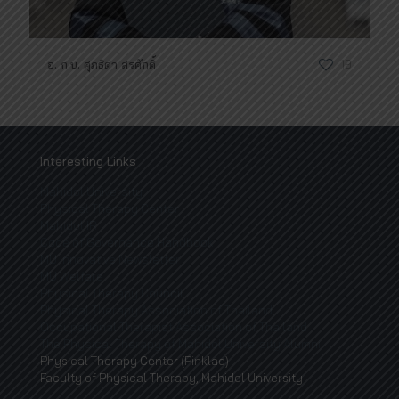
อ. ก.บ. ศุภธิดา สรศักดิ์
19
Interesting Links
Mahidol University
Physical Therapy Center
Mahidol IR
Code of Governance Handbook
MU Innovative Newsletter
MU Welfare
Physical Therapy Council
Physical Therapy Association of Thailand
Occupational Therapist Association of Thailand
The Physical Therapy of Mahidol University Alumni
Physical Therapy Center (Pinklao)
Faculty of Physical Therapy, Mahidol University