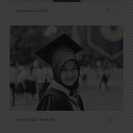
นายนฤเบศ เสาร์แก้ว
10
นางสาวชนิภา วิภาตะวัต
7