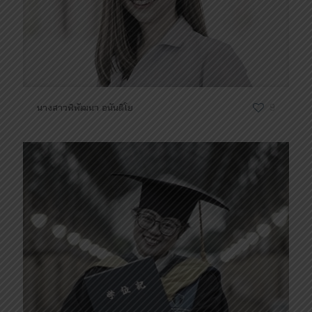
นางสาวพิพัฒนา อนันติโย
9