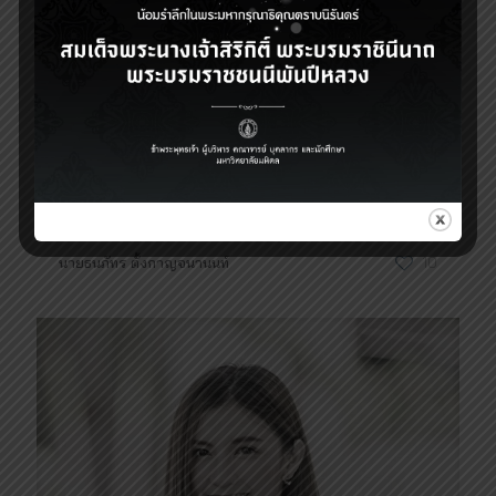
นายธนภัทร ตั้งกาญจนานนท์
10