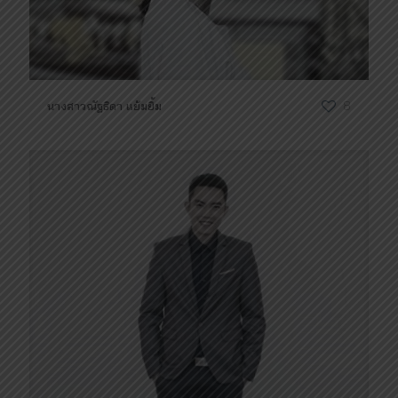
นางสาวณัฐธิดา​ ​แย้มยิ้ม
8