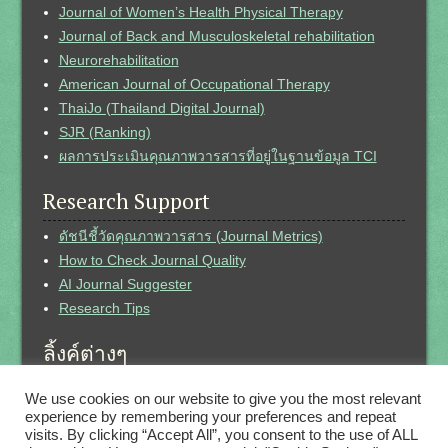
Journal of Women’s Health Physical Therapy
Journal of Back and Musculoskeletal rehabilitation
Neurorehabilitation
American Journal of Occupational Therapy
ThaiJo (Thailand Digital Journal)
SJR (Ranking)
ผลการประเมินคุณภาพวารสารที่อยู่ในฐานข้อมูล TCI
Research Support
ดัชนีชี้วัดคุณภาพวารสาร (Journal Metrics)
How to Check Journal Quality
AI Journal Suggester
Research Tips
ลิ้งค์ต่างๆ
Thesis (คณะกายภาพบำบัด)
We use cookies on our website to give you the most relevant
e-Thesis (คณะกายภาพบำบัด)
experience by remembering your preferences and repeat
visits. By clicking “Accept All”, you consent to the use of ALL
Researchgate