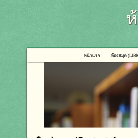
ห
หน้าแรก
ห้องสมุด (LI