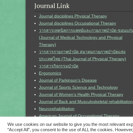
Journal Link
Journal disciplines Physical Therapy
Journal disciplines Occupational Therapy
วารสารเทคนิคการแพทย์และกายภาพบำบัด-ขอนแก่
(Journal of Medical Technology and Physical
Therapy)
วารสารกายภาพบำบัด สมาคมกายภาพบำบัดแห่ง
ประเทศไทย (Thai Journal of Physical Therapy)
วารสารกิจกรรมบำบัด
Ergonomics
Journal of Parkinson’s Disease
Journal of Sports Science and Technology
Journal of Women’s Health Physical Therapy
Journal of Back and Musculoskeletal rehabilitation
Neurorehabilitation
American Journal of Occupational Therapy
ThaiJo (Thailand Digital Journal)
We use cookies on our website to give you the most relevant exp
“Accept All”, you consent to the use of ALL the cookies. However,
SJR (Ranking)