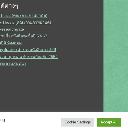
้งค์ต่างๆ
Thesis (คณะกายภาพบำบัด)
e-Thesis (คณะกายภาพบำบัด)
Researchgate
รายชื่อหนังสือจัดซื้อปี 53-67
สถิติ ห้องสมุด
สรุปผลการสำรวจหนังสือประจำปี
พจนานุกรม ฉบับราชบัณฑิต 2554
กระดานสนทนา
ing
Cookie Settings
Accept All