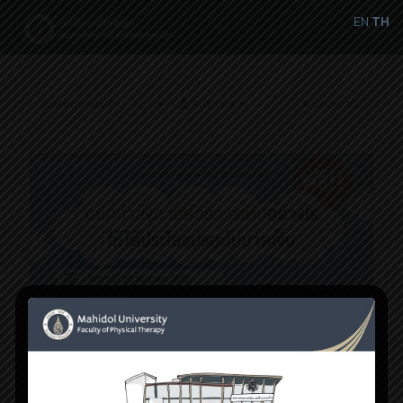
EN
TH
Categories
Tags
Authors
Show all