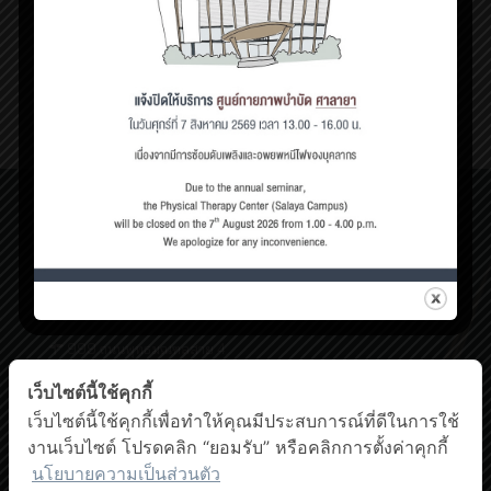
กล้ามเนื้อแกนกลางลำตัวสำคัญแค่ไหน
แกนกลางหรือลำตัวของร่างกาย
[…]
0
Read more
ศูนย์กายภาพบำบัด เชิงสะพานสมเด็จพระปิ่นเกล้า
198/2 ถนนสมเด็จพระปิ่นเกล้า,
แขวงบางยี่ขัน เขตบางพลัด กรุงเทพฯ 10700
โทรศัพท์ : 0-63-520-5151
ศูนย์กายภาพบำบัด ศาลายา
999 ถนนพุทธมณฑลสาย 4
ต.ศาลายา อ.พุทธมณฑล นครปฐม 73170
เว็บไซต์นี้ใช้คุกกี้
โทรศัพท์ : 0-2441-5450 โทรสาร : 0-2441-5454
Facebook
YouTube
เว็บไซต์นี้ใช้คุกกี้เพื่อทำให้คุณมีประสบการณ์ที่ดีในการใช้
งานเว็บไซต์ โปรดคลิก “ยอมรับ” หรือคลิกการตั้งค่าคุกกี้
นโยบายความเป็นส่วนตัว