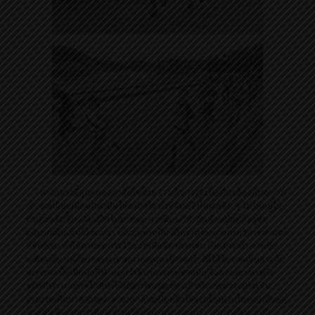
มาถึงตรงนี้ทุกคนคงสงสัยใช่ไหมว่า แล้วการวิ่งไปเกี่ยวข้องกับอาการ
เจ็บขาหนีบเหมือนกีฬาอื่นได้อย่างไร ทั้งที่มีแค่วิ่งในท่าเดิม ๆ ไม่ได้อยู่ใน
ท่าเตะหรือวิิ่งเปลี่ยนทิศไปมาบ่อย ๆ เหมือนกีฬาอื่นสักหน่อยต้องขอ
อธิบายเพิ่มเติมไว้ก่อนว่า บริเวณขาหนีบ มีโครงสร้างทางกายวิภาคศาสตร์
ที่ซับซ้อน ทำให้ยากต่อการวินิจฉัยเมื่อมีอาการเจ็บ ถึงแม้จะเจ็บขาหนีบ
เหมือนกัน แต่ก็อาจจะมาจากสาเหตุและโครงสร้างที่ได้รับบาดเจ็บต่างกัน
เพราะฉะนั้นเมื่อนักกีฬาบอกว่ามีอาการเจ็บขาหนีบ จึงควรสอบถามถึง
ชนิดกีฬา และกลไกที่ทำให้เกิดการบาดเจ็บ แล้วทำการตรวจประเมิน
ร่างกายเพื่อหาสาเหตุว่ามาจากกล้ามเนื้อหรือโครงสร้างส่วนใดของบริเวณ
ขาหนีบ ซึ่งจากการศึกษางานวิจัยที่ผ่านมาจะพบว่า อาการเจ็บขาหนีบ