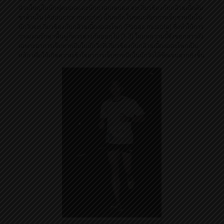
ส่วนใหญ่ในนักฟุตบอลและนักบาสเกตบอล จะเกี่ยวข้องกับกล้ามเนื้อต้น
ขาด้านใน (Adductor muscle) เป็นหลัก ในขณะที่อาการเจ็บขาหนีบใน
นักวิ่งจะเกี่ยวข้องกับกล้ามเนื้องอสะโพก (Psoas muscle) ซึ่งทำให้การ
วางแผนรักษาฟื้นฟูก็ควรต่างกันออกไป (1-3) ในบทความนี้จึงขอกล่าวถึง
เฉพาะอาการเจ็บขาหนีบในนักวิ่งที่เกี่ยวข้องกับกล้ามเนื้องอสะโพกเป็น
หลัก เพื่อให้เกิดความเข้าใจอาการเจ็บขาหนีบในนักวิ่งได้ชัดเจนมากยิ่งขึ้น