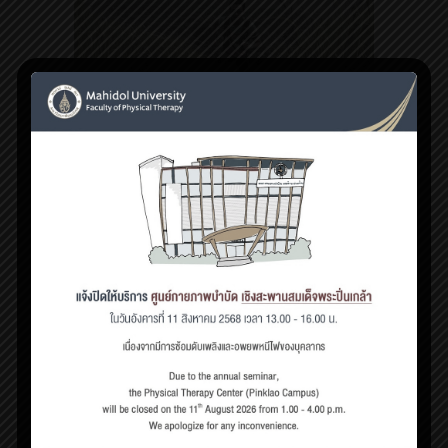
การตรวจวินิจฉัย
(7, 9, 10)
การตรวจร่างกายทางกายภาพบำบัดที่เกี่ยวข้องกับอาการเจ็บขาหนีบ
ในนักวิ่ง มีการตรวจความบกพร่องของระบบการเคลื่อนไหวของหลังส่วน
ล่างและรยางค์ขา ตรวจมุมการเคลื่อนไหวของข้อสะโพกและข้อต่อที่
เกี่ยวข้อง ตรวจกำลังกล้ามเนื้อ ตรวจความยาวกล้ามเนื้อ การตรวจจุดกด
เจ็บบริเวณกล้ามเนื้องอสะโพก ตรวจการต้านแรงที่กระตุ้นอาการเจ็บ หรือ
อาจจะใช้การตรวจทางการแพทย์ด้วยเครื่อง Ultrasound หรือ MRI ช่วย
ในการวินิจฉัยเพิ่มเติม รวมไปถึงจากตรวจประเมินการเคลื่อนไหว การ
ทรงตัวขณะทำกิจกรรม
การรักษา
(4-6, 8-10)
– พักการวิ่งเพื่อลดแรงที่กระทำต่ออาการเจ็บ