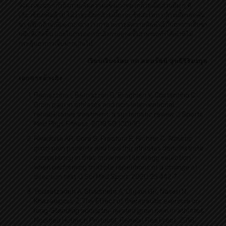
วิ่งควรจะออกกำลังกายเพิ่มความแข็งแรงของกล้ามเนื้อส่วนอื่น ๆ ที่
เกี่ยวข้องเพิ่มด้วย ไม่ว่าจะเป็นกล้ามเนื้อรอบข้อสะโพก กล้ามเนื้อรอบต้น
ขา หรือกล้ามเนื้อแกนกลางร่างกาย เพราะมีความสัมพันธ์กับอาการเจ็บขา
หนีบที่เกิดขึ้น และในการออกกำลังกายทุกครั้งสามารถทำได้เท่าที่ไม่
กระตุ้นอาการเจ็บมากเกินไป
เรียบเรียงโดย กภ.ลออรัตน์ สุทธิวิริยะกุล
เอกสารอ้างอิง
Ramazzina I, Bernazzoli B, Braghieri V, Costantino C.
Groin pain in athletes and non-interventional
rehabilitative treatment: a systematic review. J Sports
Med Phys Fitness. 2018;59:1001-10.
Rivadulla AR, Gore S, Preatoni E, Richter C. Athletic
groin pain patients and healthy athletes demonstrate
consistency in their movement strategy selection
when performing multiple repetitions of a change of
direction test. J Sci Med Sport. 2020;23:442-7.
Yousefzadeh A, Shadmehr A, Olyaei GR, Naseri N,
Khazaeipour Z. The Effect of therapeutic exercise on
long-Standing adductor-related groin pain in athletes:
Modified Hölmich Protocol. Rehabil Res Pract. 2018.