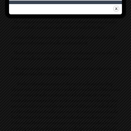
– เลือกใช้ความร้อน ความเย็นในการรักษาให้เหมาะสม โดยใช้ความเย็น
เมื่อมีการอักเสบ ใช้ประคบประมาณ 15 นาที
– ใช้การรักษาทางกายภาพบำบัด โดยเน้นการยืดเหยียดคลายกล้ามเนื้อ
เมื่อมีความตึงตัว และเพิ่มความแข็งแรงในกล้ามเนื้อที่เกี่ยวข้อง
– การออกกำลังกายทางกายภาพบำบัด โดยเน้นฝึกการเคลื่อนไหวให้มี
แบบแผนการทำงานของกล้ามเนื้อ และข้อต่อที่ปกติ
– ใช้เครื่องมือทางกายภาพบำบัดในการรักษาเพื่อลดอาการปวด หรือเกร็ง
ตัวของกล้ามเนื้อ เช่น เครื่องอัลตร้าซาวน์ เครื่องเลเซอร์
– ใช้ยาลดปวดกลุ่ม NSAIDs ฉีดสเตียรอยด์ในการรักษา หรือหากอาการ
ยังไม่ดีขึ้นอาจต้องใช้การผ่าตัดร่วมด้วย
สำหรับการยืดเหยียดและออกกำลังกายกล้ามเนื้องอสะโพกที่อยู่
บริเวณขาหนีบ และการออกกำลังกายเพื่อฝึกการเคลื่อนไหวให้มีแบบแผน
การทำงานของกล้ามเนื้อ และข้อต่อที่ปกตินั้นจำเป็นต้องมีการตรวจ
ประเมินเพื่อหาสาเหตุของปัญหา จะได้วางแผนการรักษาได้อย่างถูกต้อง
เหมาะสมโดยนักกายภาพบำบัด เช่น หากนักวิ่งมีปัญหากล้ามเนื้อตึงตัวก็
ควรใช้การยืดเหยียดกล้ามเนื้อ แต่หากพบว่ามีการอ่อนแรงของกล้ามเนื้อ
ก็จะใช้การออกกำลังกายแบบมีแรงต้านเพื่อเพิ่มความแข็งแรง การออก
กำลังกายโดยใช้หลักการการควบคุมการเรียนรู้ และการเคลื่อนไหว และ
จากหลักฐานการศึกษาที่ผ่านมาพบว่า การฟื้นฟูอาการเจ็บขาหนีบในนัก