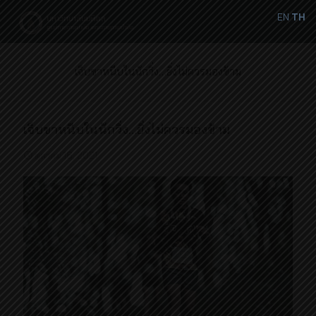
EN
TH
เจ็บขาหนีบในนักวิ่ง…ยิ่งไม่ควรมองข้าม
เจ็บขาหนีบในนักวิ่ง…ยิ่งไม่ควรมองข้าม
ตุลาคม 18, 2021