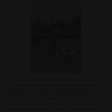
เจ็บขาหนีบในนักวิ่ง ไม่ใช่อาการที่พบบ่อย แต่อาการนี้ต้องใช้เวลานาน
ในการรักษา ทำให้ส่งผลต่อประสิทธิภาพการวิ่งที่ลดลง ซึ่งอาการแสดงที่
สำคัญคือ เจ็บบริเวณขาหนีบเมื่อมีการเคลื่อนไหวในมุมงอสะโพกขณะวิ่ง
จะรู้สึกเจ็บลึก ๆ ในขาหนีบ นอกจากนี้หลังการวิ่งยังมีอาการเจ็บเมื่อ
เปลี่ยนท่าจากนั่งไปยืน รู้สึกว่ายืดตัวให้ตรงได้ยาก อาจมีอาการปวดร้าวไป
ถึงเข่าได้ บางครั้งอาจมีอาการปวดหลังส่วนล่างร่วมด้วย โดยอาการเจ็บจะ
สัมพันธ์กับกิจกรรมที่เคลื่อนไหว ถ้าได้พักการใช้งานอาการจะดีขึ้น (1,4,5)