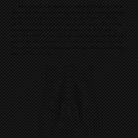
สำหรับกล้ามเนื้อที่เกี่ยวข้องกับอาการเจ็บขาหนีบในนักวิ่งคือ กล้าม
เนื้องอสะโพก (Psoas muscle) โดยกล้ามเนื้อนี้เริ่มเกาะต้นจากกระดูก
สันหลังส่วนเอว แล้วไปเกาะปลายที่กระดูกต้นขา โดยกล้ามเนื้อนี้ทำ
หน้าที่ในการงอสะโพกและหมุนขาออกด้านนอก นอกจากนี้ยังช่วยเพิ่ม
ความมั่นคงให้กระดูกสันหลังส่วนล่างอีกด้วย (4,6) ซึ่งกล้ามเนื้องอ
สะโพกนี้ทำหน้าที่สำคัญในการวิ่ง ในช่วงเริ่มต้นของการยกเท้าพ้นพื้นแล้ว
เคลื่อนไปข้างหน้า (Swing phase) โดยเป็นกล้ามเนื้อที่ทำงานเริ่มต้นใน
การงอสะโพก และช่วยให้เกิดการงอสะโพกได้เร็ว จึงเป็นกล้ามเนื้อที่มีผล
ต่อความเร็วในการวิ่ง (6)